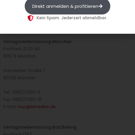
Direkt anmelden & profitieren
Tel.: 02103/204-0
Fax: 02103/204-204
Kein Spam. Jederzeit abmeldbar.
E-Mail:
info@blmedien.de
Verlagsniederlassung München
Postfach 21 03 46
80673 München
Garmischer Straße 7
80339 München
Tel.: 089/37060-0
Fax: 089/37060-111
E-Mail:
muc@blmedien.de
Verlagsniederlassung Bad Breisig
Postfach 1363