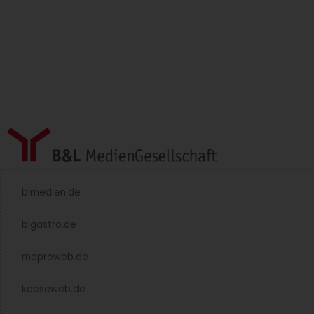
blmedien.de
blgastro.de
moproweb.de
kaeseweb.de