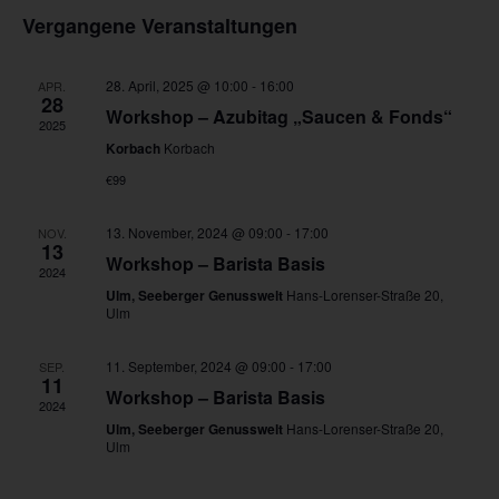
Datum
und
Navi
Vergangene Veranstaltungen
Ansichten,
wählen.
Navigation
28. April, 2025 @ 10:00
-
16:00
APR.
28
Workshop – Azubitag „Saucen & Fonds“
2025
Korbach
Korbach
€99
13. November, 2024 @ 09:00
-
17:00
NOV.
13
Workshop – Barista Basis
2024
Ulm, Seeberger Genusswelt
Hans-Lorenser-Straße 20,
Ulm
11. September, 2024 @ 09:00
-
17:00
SEP.
11
Workshop – Barista Basis
2024
Ulm, Seeberger Genusswelt
Hans-Lorenser-Straße 20,
Ulm