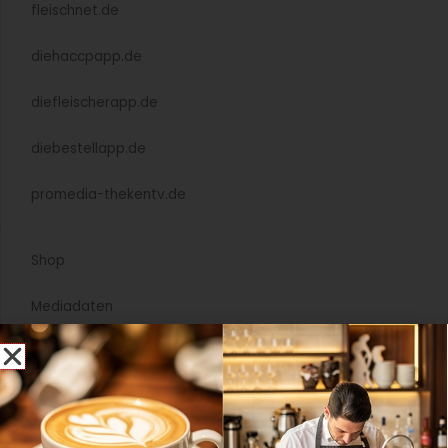
fleischnet.de
diehaccpapp.de
diefleischerapp.de
diebestellapp.de
promedia-thekentv.de
Shop
Mediadaten
Newsletter Anmeldung
Registrierung für Abokunden