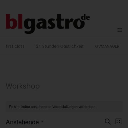
Zum
Inhalt
springen
first class
24 Stunden Gastlichkeit
GVMANAGER
Workshop
Es sind keine anstehenden Veranstaltungen vorhanden.
Veranstaltu
Vera
Anstehende
Suche
Liste
Suche
Ansi