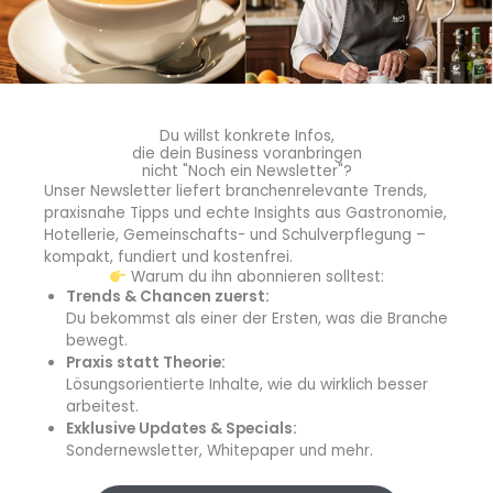
Kontakt
AGB
Wiederrufsbelehrung
Du willst konkrete Infos,
die dein Business voranbringen
Datenschutzerklärung
nicht "Noch ein Newsletter"?
Unser Newsletter liefert branchenrelevante Trends,
praxisnahe Tipps und echte Insights aus Gastronomie,
Impressum
Hotellerie, Gemeinschafts- und Schulverpflegung –
kompakt, fundiert und kostenfrei.
Cookie-Richtlinie (EU)
Warum du ihn abonnieren solltest:
Trends & Chancen zuerst:
Du bekommst als einer der Ersten, was die Branche
B&L MedienGesellschaft mbH & Co. KG
bewegt.
Postfach 10 02 20
Praxis statt Theorie:
Lösungsorientierte Inhalte, wie du wirklich besser
40702 Hilden
arbeitest.
Exklusive Updates & Specials:
Max-Volmer-Straße 28
Sondernewsletter, Whitepaper und mehr.
40724 Hilden