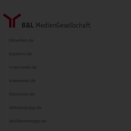
blmedien.de
blgastro.de
moproweb.de
kaeseweb.de
fleischnet.de
diehaccpapp.de
diefleischerapp.de