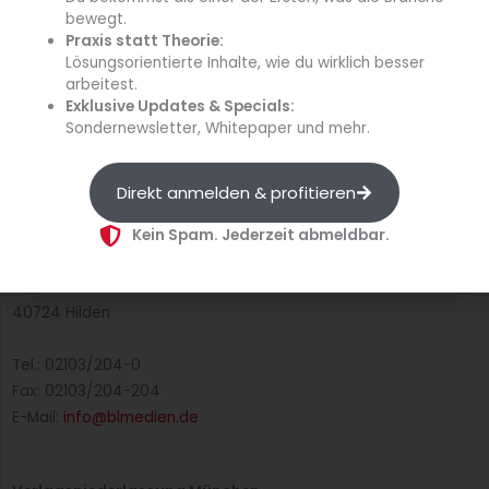
bewegt.
Datenschutzerklärung
Praxis statt Theorie:
Lösungsorientierte Inhalte, wie du wirklich besser
Impressum
arbeitest.
Exklusive Updates & Specials:
Cookie-Richtlinie (EU)
Sondernewsletter, Whitepaper und mehr.
B&L MedienGesellschaft mbH & Co. KG
Direkt anmelden & profitieren
Postfach 10 02 20
40702 Hilden
Kein Spam. Jederzeit abmeldbar.
Max-Volmer-Straße 28
40724 Hilden
Tel.: 02103/204-0
Fax: 02103/204-204
E-Mail:
info@blmedien.de