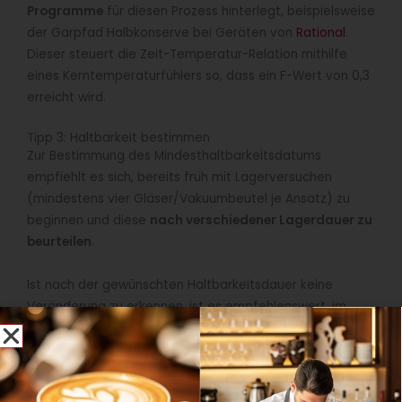
Programme
für diesen Prozess hinterlegt, beispielsweise
der Garpfad Halbkonserve bei Geräten von
Rational
.
Dieser steuert die Zeit-Temperatur-Relation mithilfe
eines Kerntemperaturfühlers so, dass ein F-Wert von 0,3
erreicht wird.
Tipp 3: Haltbarkeit bestimmen
Zur Bestimmung des Mindesthaltbarkeitsdatums
empfiehlt es sich, bereits früh mit Lagerversuchen
(mindestens vier Gläser/Vakuumbeutel je Ansatz) zu
beginnen und diese
nach verschiedener Lagerdauer zu
beurteilen
.
Ist nach der gewünschten Haltbarkeitsdauer keine
Veränderung zu erkennen, ist es empfehlenswert, im
Rahmen einer
mikrobiellen Untersuchung
durch ein
Handelslabor für Lebensmittel, die
Unbedenklichkeit
der
entwickelten Lebensmittel bestätigen zu lassen (Kosten:
ab 30 Euro). So kann bereits die Gesamtkeimzahl einen