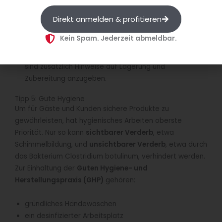
Mindesthaltbarkeit- oder Verbrauchsdatum
Direkt anmelden & profitieren
Nährwerttabelle
Füllmenge
Kein Spam. Jederzeit abmeldbar.
Name und Anschrift des Herstellers
Bei kühlpflichtigen Produkten, wie Cook & Chill-Menüs,
sind zusätzlich Hinweise auf Lagerung und
Zubereitung anzugeben.
Tipp 5: Gute Hygiene
Um für Gäste und Kunden sichere Produkte zu
gewährleisten, hat hygienisches Arbeiten oberste
Priorität. Nur so kann
sichtbarer Verderb
, etwa
Schimmelbildung, und
unsichtbarer Verderb
, etwa durch
das Bakterium Clostridium botulinum, verhindert werden.
Zur Einhaltung der
Guten Hygiene- und
Herstellungspraxis (GHP)
gehören:
gründliches Händewaschen
ein desinfizierter Arbeitsplatz