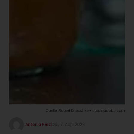
Quelle: Robert Kneschke - stock.adobe.com
Antonia Perzl
Do., 7. April 2022