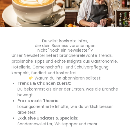
guten Hinweis auf die Haltbarkeit liefern.
Tipp 4: Passende Behältnisse & Etikettierung
Als Verpackung eignen sich
Vakuumbeutel (nur im
Kombidämpfer) und Gläser mit Ring und Klammer,
klassische Weckgläser sowie Twist-Off-Gläser
. Beim
Du willst konkrete Infos,
Einkauf der Gläser sollte darauf geachtet werden,
die dein Business voranbringen
nicht "Noch ein Newsletter"?
möglichst gerade Gläser mit großer Öffnung zu wählen.
Unser Newsletter liefert branchenrelevante Trends,
Diese sind leicht zu befüllen und das Produkt ist einfach
praxisnahe Tipps und echte Insights aus Gastronomie,
zu entnehmen und es bleiben keine Reste im Glas.
Hotellerie, Gemeinschafts- und Schulverpflegung –
kompakt, fundiert und kostenfrei.
Warum du ihn abonnieren solltest:
Es gelten die
üblichen Deklarationsvorgaben für
Trends & Chancen zuerst:
verpackte Lebensmittel
in Fertigverpackungen laut
Du bekommst als einer der Ersten, was die Branche
Fertigpackungsverordnung (FertigPackV). Auf die
bewegt.
Verpackung gehört also auch immer ein
Etikett
, dass
Praxis statt Theorie:
mindestens folgende Angaben enthält:
Lösungsorientierte Inhalte, wie du wirklich besser
arbeitest.
Exklusive Updates & Specials:
Bezeichnung (Name des Lebensmittels/der Speise)
Sondernewsletter, Whitepaper und mehr.
Zutatenverzeichnis, inkl. Hervorhebung aller Allergene