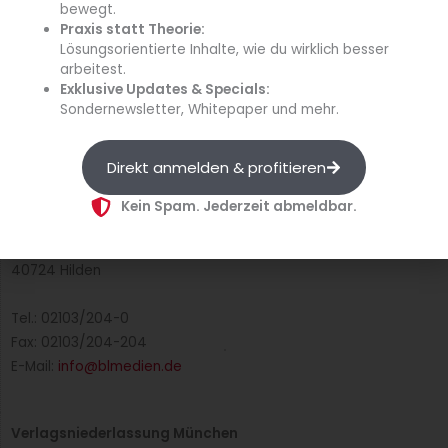
Datenschutzerklärung
bewegt.
Praxis statt Theorie:
Impressum
Lösungsorientierte Inhalte, wie du wirklich besser
arbeitest.
Exklusive Updates & Specials:
Cookie-Richtlinie (EU)
Sondernewsletter, Whitepaper und mehr.
B&L MedienGesellschaft mbH & Co. KG
Direkt anmelden & profitieren
Postfach 10 02 20
40702 Hilden
Kein Spam. Jederzeit abmeldbar.
Max-Volmer-Straße 28
40724 Hilden
Tel.: 02103/204-0
Fax: 02103/204-204
E-Mail:
info@blmedien.de
Verlagsniederlassung München