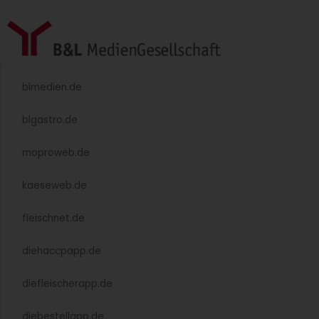
blmedien.de
blgastro.de
moproweb.de
kaeseweb.de
fleischnet.de
diehaccpapp.de
diefleischerapp.de
diebestellapp.de