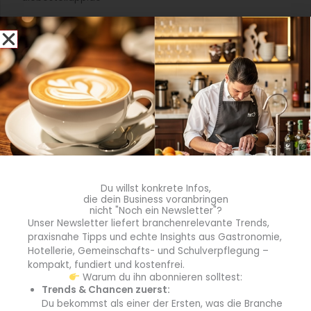
promedia-thekentv.de
Shop
Mediadaten
Newsletter Anmeldung
Registrierung für Abokunden
Du willst konkrete Infos,
die dein Business voranbringen
nicht "Noch ein Newsletter"?
Kontakt
Unser Newsletter liefert branchenrelevante Trends,
praxisnahe Tipps und echte Insights aus Gastronomie,
AGB
Hotellerie, Gemeinschafts- und Schulverpflegung –
kompakt, fundiert und kostenfrei.
Warum du ihn abonnieren solltest:
Wiederrufsbelehrung
Trends & Chancen zuerst:
Du bekommst als einer der Ersten, was die Branche