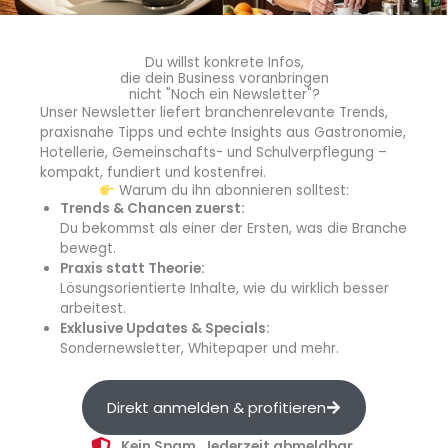
EGV|AG
Du willst konkrete Infos,
die dein Business voranbringen
nicht "Noch ein Newsletter"?
Die mittelständisch geprägte EGV|AG beliefert Profi-
Unser Newsletter liefert branchenrelevante Trends,
Kunden aus der Gemeinschaftsverpflegung, im
praxisnahe Tipps und echte Insights aus Gastronomie,
Gesundheits- und Sozialbereich, Bildung,
Hotellerie, Gemeinschafts- und Schulverpflegung –
Betriebsgastronomie sowie Hotellerie regional und
kompakt, fundiert und kostenfrei.
Warum du ihn abonnieren solltest:
überregional zuverlässig und schnell als Lebensmittel-
Trends & Chancen zuerst:
Vollsortimenter mit hoher Frischekompetenz. Auf
Du bekommst als einer der Ersten, was die Branche
Augenhöhe handelt die EGV|AG freundlich, kompetent und
bewegt.
persönlich und entwickelt unkompliziert Lösungen mit ihren
Praxis statt Theorie:
Lösungsorientierte Inhalte, wie du wirklich besser
Kunden.
arbeitest.
Exklusive Updates & Specials:
EGV|AG
Sondernewsletter, Whitepaper und mehr.
Werler Strasse 42
59423 Unna
Direkt anmelden & profitieren
Tel. (02303) 942 01 0
info.unna@egv-group.de
Kein Spam. Jederzeit abmeldbar.