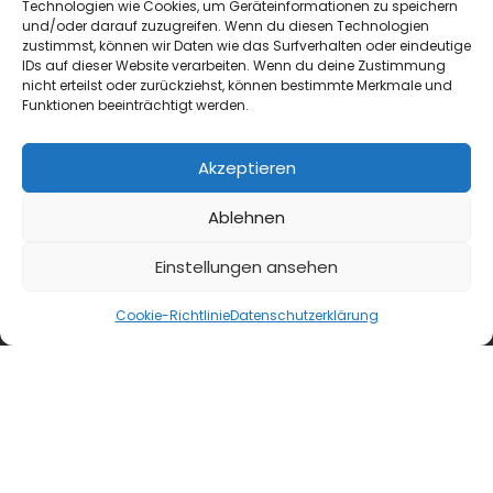
Technologien wie Cookies, um Geräteinformationen zu speichern
und/oder darauf zuzugreifen. Wenn du diesen Technologien
zustimmst, können wir Daten wie das Surfverhalten oder eindeutige
IDs auf dieser Website verarbeiten. Wenn du deine Zustimmung
Kontakt
nicht erteilst oder zurückziehst, können bestimmte Merkmale und
Funktionen beeinträchtigt werden.
AGB
Akzeptieren
Wiederrufsbelehrung
Ablehnen
Datenschutzerklärung
Einstellungen ansehen
Impressum
Cookie-Richtlinie
Datenschutzerklärung
Cookie-Richtlinie (EU)
B&L MedienGesellschaft mbH & Co. KG
Postfach 10 02 20
40702 Hilden
Max-Volmer-Straße 28