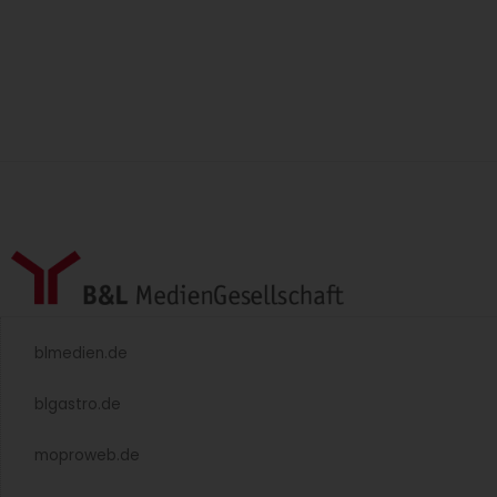
blmedien.de
blgastro.de
moproweb.de