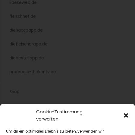
kaeseweb.de
fleischnet.de
diehaccpapp.de
diefleischerapp.de
diebestellapp.de
promedia-thekentv.de
Shop
Mediadaten
Cookie-Zustimmung
verwalten
Newsletter Anmeldung
Um dir ein optimales Erlebnis zu bieten, verwenden wir
Registrierung für Abokunden