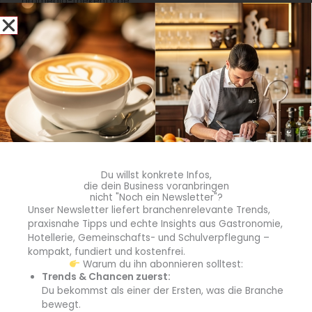
promedia-thekentv.de
Shop
Mediadaten
Newsletter Anmeldung
Registrierung für Abokunden
Du willst konkrete Infos,
die dein Business voranbringen
Kontakt
nicht "Noch ein Newsletter"?
Unser Newsletter liefert branchenrelevante Trends,
AGB
praxisnahe Tipps und echte Insights aus Gastronomie,
Hotellerie, Gemeinschafts- und Schulverpflegung –
kompakt, fundiert und kostenfrei.
Wiederrufsbelehrung
Warum du ihn abonnieren solltest:
Trends & Chancen zuerst:
Datenschutzerklärung
Du bekommst als einer der Ersten, was die Branche
bewegt.