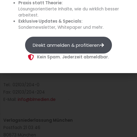
Impressum
Praxis statt Theorie:
Lösungsorientierte Inhalte, wie du wirklich besser
arbeitest.
Cookie-Richtlinie (EU)
Exklusive Updates & Specials:
Sondernewsletter, Whitepaper und mehr.
B&L MedienGesellschaft mbH & Co. KG
Postfach 10 02 20
Direkt anmelden & profitieren
40702 Hilden
Kein Spam. Jederzeit abmeldbar.
Max-Volmer-Straße 28
40724 Hilden
Tel.: 02103/204-0
Fax: 02103/204-204
E-Mail:
info@blmedien.de
Verlagsniederlassung München
Postfach 21 03 46
80673 München