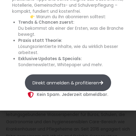
internationale Tochtergesellschaften bzw. Betriebsstätten
Hotellerie, Gemeinschafts- und Schulverpflegung –
kompakt, fundiert und kostenfrei.
sowie Beteiligungen, Vertriebs- und Industriepartner in 70
Warum du ihn abonnieren solltest:
Ländern auf allen fünf Kontinenten vertreten und betreibt
Trends & Chancen zuerst:
fünf Produktionsstätten in Deutschland, Großbritannien,
Du bekommst als einer der Ersten, was die Branche
Italien und China.
bewegt.
Praxis statt Theorie:
Lösungsorientierte Inhalte, wie du wirklich besser
Gegründet 1966, entwickelt, produziert und vertreibt der
arbeitest.
Erfinder des Tisch-Wasserfilters für den Haushalt heute ein
Exklusive Updates & Specials:
breites Spektrum von Lösungen für die
Sondernewsletter, Whitepaper und mehr.
Trinkwasseroptimierung. Dazu gehören Produkte für den
privaten Bereich wie Tisch-Wasserfilter, leitungsgebundene
Direkt anmelden & profitieren
Systeme, Sprudler und Brita Integrated Solutions für
Elektroklein- und -großgeräte namhafter Hersteller sowie
Kein Spam. Jederzeit abmeldbar.
gewerbliche Lösungen für Hotellerie, Gastronomie, Catering
und Getränkeautomaten. Ergänzend bietet Brita
leitungsgebundene Wasserspender für Büros, Schulen, die
Gastronomie und den hygienesensiblen Care-Bereich wie
Krankenhäuser und Pflegeheime an. Seit 2016 engagiert sich