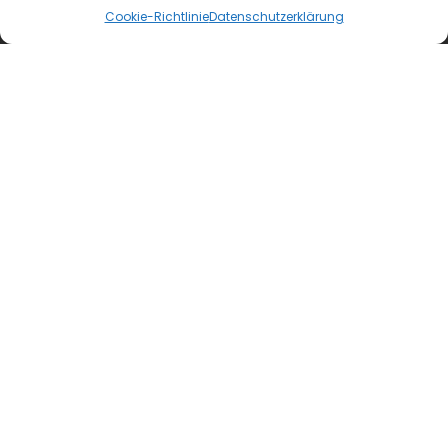
Mediadaten
Cookie-Richtlinie
Datenschutzerklärung
Newsletter Anmeldung
Registrierung für Abokunden
Kontakt
AGB
Wiederrufsbelehrung
Datenschutzerklärung
Impressum
Cookie-Richtlinie (EU)