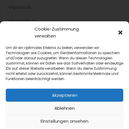
blgastro.de
moproweb.de
Cookie-Zustimmung
kaeseweb.de
verwalten
fleischnet.de
Um dir ein optimales Erlebnis zu bieten, verwenden wir
Technologien wie Cookies, um Geräteinformationen zu speichern
und/oder darauf zuzugreifen. Wenn du diesen Technologien
diehaccpapp.de
zustimmst, können wir Daten wie das Surfverhalten oder eindeutige
IDs auf dieser Website verarbeiten. Wenn du deine Zustimmung
diefleischerapp.de
nicht erteilst oder zurückziehst, können bestimmte Merkmale und
Funktionen beeinträchtigt werden.
diebestellapp.de
Akzeptieren
promedia-thekentv.de
Ablehnen
Shop
Einstellungen ansehen