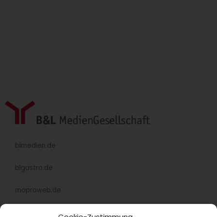
blmedien.de
blgastro.de
moproweb.de
kaeseweb.de
Cookie-Zustimmung