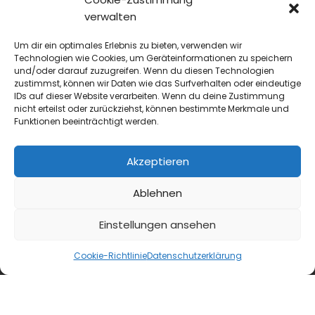
verwalten
fleischnet.de
Um dir ein optimales Erlebnis zu bieten, verwenden wir
diehaccpapp.de
Technologien wie Cookies, um Geräteinformationen zu speichern
und/oder darauf zuzugreifen. Wenn du diesen Technologien
zustimmst, können wir Daten wie das Surfverhalten oder eindeutige
diefleischerapp.de
IDs auf dieser Website verarbeiten. Wenn du deine Zustimmung
nicht erteilst oder zurückziehst, können bestimmte Merkmale und
Funktionen beeinträchtigt werden.
diebestellapp.de
promedia-thekentv.de
Akzeptieren
Ablehnen
Shop
Einstellungen ansehen
Mediadaten
Cookie-Richtlinie
Datenschutzerklärung
Newsletter Anmeldung
Registrierung für Abokunden