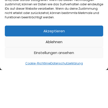
diefleischerapp.de
zustimmst, können wir Daten wie das Surfverhalten oder eindeutige
IDs auf dieser Website verarbeiten. Wenn du deine Zustimmung
diebestellapp.de
nicht erteilst oder zurückziehst, können bestimmte Merkmale und
Funktionen beeinträchtigt werden.
promedia-thekentv.de
Akzeptieren
Shop
Ablehnen
Mediadaten
Einstellungen ansehen
Newsletter Anmeldung
Cookie-Richtlinie
Datenschutzerklärung
Registrierung für Abokunden
Kontakt
AGB