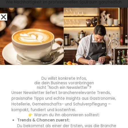
Wie Nachhaltigkeit im professionellen Spülraum ganzheitlich
gedacht werden kann, zeigt Meiko in einer Live-
Demonstration unter dem Motto „Green meets Clean“. In
einer kompakten Gastro-Spülküche erleben Besucher den
gesamten Prozess im Spülbereich: von der Entstehung
organischer Küchenabfälle bei der Zubereitung eines
Smoothies über deren Zerkleinerung und Weitertransport im
Speisereste-Management-System Meiko BioMaster Flex bis
hin zur Reinigung und Trocknung des wiederverwendbaren
Kunststoffbechers in einer Haubenspülmaschine M-iClean
HL mit QuickDry-Trocknungsmodul.
Du willst konkrete Infos,
die dein Business voranbringen
Die Demonstration im Spülbereich verdeutlicht, wie
nicht "Noch ein Newsletter"?
leistungsstarke Technik und strukturierte Abläufe
Unser Newsletter liefert branchenrelevante Trends,
Speisereste, organische Abfälle und Spülgut effizient
praxisnahe Tipps und echte Insights aus Gastronomie,
Hotellerie, Gemeinschafts- und Schulverpflegung –
zusammenführen. Spültechnik und Speisereste-
kompakt, fundiert und kostenfrei.
Management im professionellen Spülraum werden dabei –
Warum du ihn abonnieren solltest:
abhängig von Raumgröße und Betriebsstruktur – sinnvoll
Trends & Chancen zuerst:
aufeinander abgestimmt.
Du bekommst als einer der Ersten, was die Branche