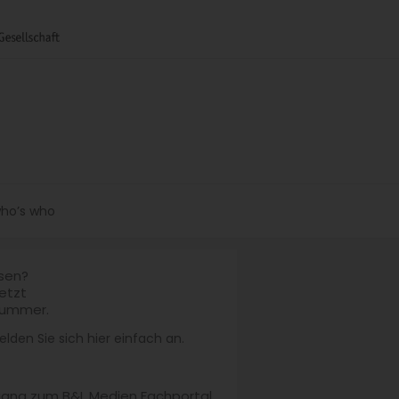
ho’s who
esen?
jetzt
nummer.
lden Sie sich hier einfach an.
ugang zum B&L Medien Fachportal