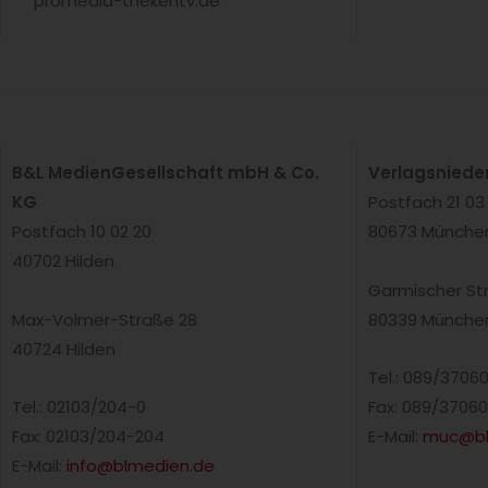
promedia-thekentv.de
B&L MedienGesellschaft mbH & Co.
Verlagsniede
KG
Postfach 21 03
Postfach 10 02 20
80673 Münche
40702 Hilden
Garmischer St
Max-Volmer-Straße 28
80339 Münche
40724 Hilden
Tel.: 089/3706
Tel.: 02103/204-0
Fax: 089/37060
Fax: 02103/204-204
E-Mail:
muc@bl
E-Mail:
info@blmedien.de