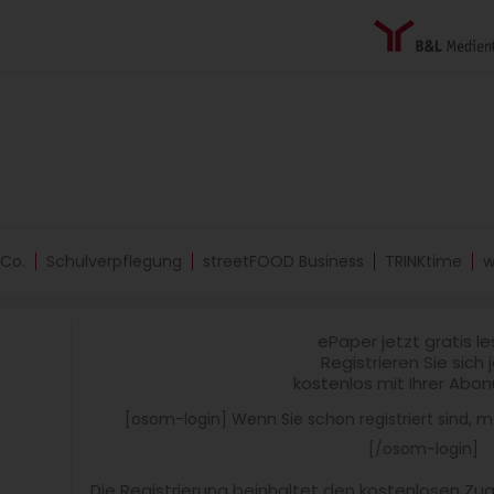
 Co.
Schulverpflegung
streetFOOD Business
TRINKtime
w
ePaper jetzt gratis l
Registrieren Sie sich 
kostenlos mit Ihrer Abo
[osom-login] Wenn Sie schon registriert sind, me
[/osom-login]
Die Registrierung beinhaltet den kostenlosen Z