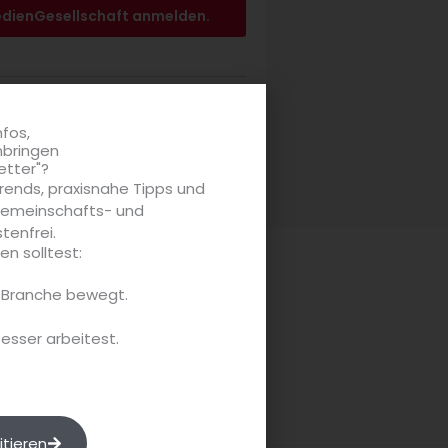
edienGesellschaft anmelden.
t?
nfos,
nbringen
eßen!
etter"?
rends, praxisnahe Tipps und
 Gemeinschafts- und
tenfrei.
n solltest:
e Branche bewegt.
besser arbeitest.
itieren