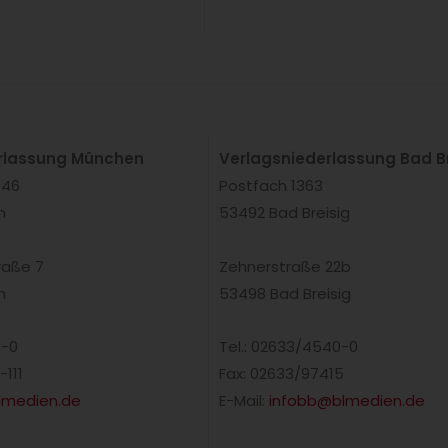
rlassung München
Verlagsniederlassung Bad Br
 46
Postfach 1363
n
53492 Bad Breisig
raße 7
Zehnerstraße 22b
n
53498 Bad Breisig
0-0
Tel.: 02633/4540-0
-111
Fax: 02633/97415
medien.de
E-Mail:
infobb@blmedien.de