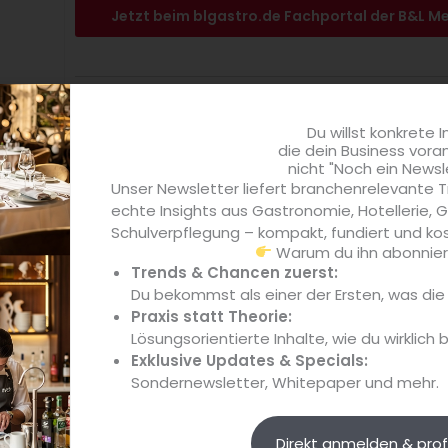
Jetzt beim blgastro.de Fachportal der B&L M
Noch kein Abonnen
Du willst konkrete I
die dein Business vora
Jetzt Abo abschli
nicht "Noch ein Newsl
Unser Newsletter liefert branchenrelevante T
echte Insights aus Gastronomie, Hotellerie,
Schulverpflegung – kompakt, fundiert und kos
Warum du ihn abonniere
Trends & Chancen zuerst:
Du bekommst als einer der Ersten, was di
Praxis statt Theorie:
Lösungsorientierte Inhalte, wie du wirklich 
Exklusive Updates & Specials:
Sondernewsletter, Whitepaper und mehr.
Direkt anmelden & prof