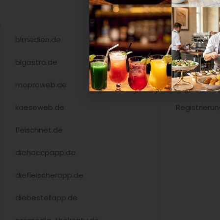
blmedien.de
Shop
blgastro.de
Mediadate
moproweb.de
Newsletter
kaeseweb.de
Registrieru
fleischnet.de
diehaccpapp.de
diefleischerapp.de
diebestellapp.de