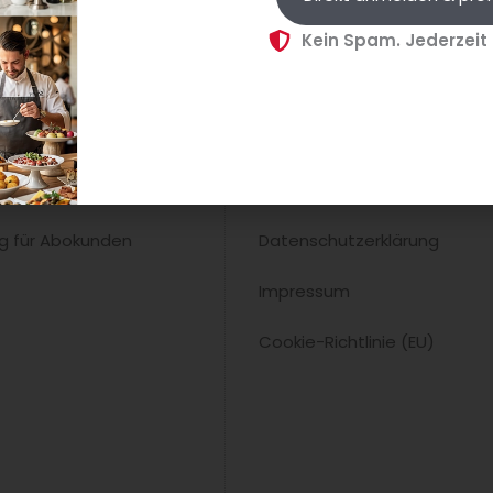
Kein Spam. Jederzeit
Kontakt
n
AGB
 Anmeldung
Wiederrufsbelehrung
ng für Abokunden
Datenschutzerklärung
Impressum
Cookie-Richtlinie (EU)