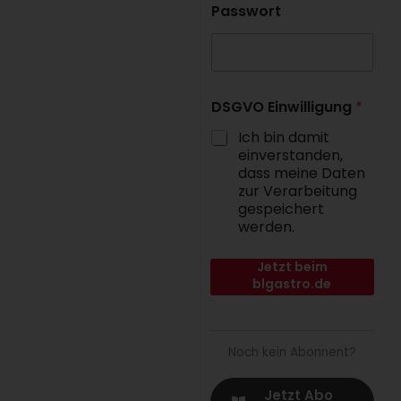
Passwort
DSGVO Einwilligung
*
Ich bin damit
einverstanden,
dass meine Daten
zur Verarbeitung
gespeichert
werden.
Jetzt beim
blgastro.de
Fachportal der B&L
MedienGesellschaft
anmelden.
Noch kein Abonnent?
Jetzt Abo