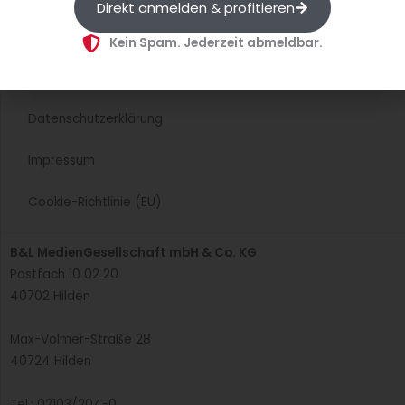
Direkt anmelden & profitieren
AGB
Kein Spam. Jederzeit abmeldbar.
Wiederrufsbelehrung
Datenschutzerklärung
Impressum
Cookie-Richtlinie (EU)
B&L MedienGesellschaft mbH & Co. KG
Postfach 10 02 20
40702 Hilden
Max-Volmer-Straße 28
40724 Hilden
Tel.: 02103/204-0