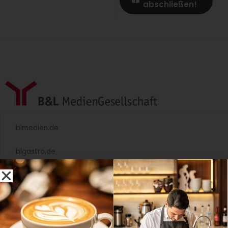
abschließen!
blmedien.de
blgastro.de
moproweb.de
kaeseweb.de
fleischnet.de