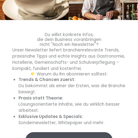
diehaccpapp.de
diefleischerapp.de
Du willst konkrete Infos,
diebestellapp.de
die dein Business voranbringen
nicht "Noch ein Newsletter"?
Unser Newsletter liefert branchenrelevante Trends,
promedia-thekentv.de
praxisnahe Tipps und echte Insights aus Gastronomie,
Hotellerie, Gemeinschafts- und Schulverpflegung –
kompakt, fundiert und kostenfrei.
Shop
Warum du ihn abonnieren solltest:
Trends & Chancen zuerst:
Du bekommst als einer der Ersten, was die Branche
Mediadaten
bewegt.
Praxis statt Theorie:
Newsletter Anmeldung
Lösungsorientierte Inhalte, wie du wirklich besser
arbeitest.
Registrierung für Abokunden
Exklusive Updates & Specials:
Sondernewsletter, Whitepaper und mehr.
Kontakt