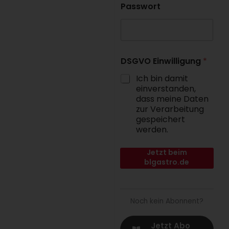
Passwort
DSGVO Einwilligung
*
Ich bin damit
einverstanden,
dass meine Daten
zur Verarbeitung
gespeichert
werden.
Jetzt beim
blgastro.de
Fachportal der B&L
MedienGesellschaft
anmelden.
Noch kein Abonnent?
Jetzt Abo