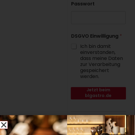
Passwort
DSGVO Einwilligung
*
Ich bin damit
einverstanden,
dass meine Daten
zur Verarbeitung
gespeichert
werden.
Jetzt beim
blgastro.de
Fachportal der B&L
MedienGesellschaft
anmelden.
Noch kein Abonnent?
Jetzt Abo