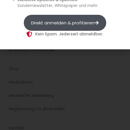
Sondernewsletter, Whitepaper und mehr.
diehaccpapp.de
Direkt anmelden & profitieren
diefleischerapp.de
Kein Spam. Jederzeit abmeldbar.
diebestellapp.de
promedia-thekentv.de
Shop
Mediadaten
Newsletter Anmeldung
Registrierung für Abokunden
Kontakt