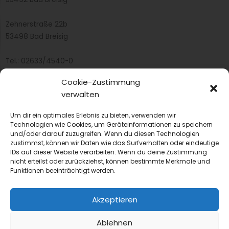
Zehnerstraße 22b
53498 Bad Breisig
Tel.: 02633/4540-0
Fax: 02633/97415
Cookie-Zustimmung
E-Mail:
infobb@blmedien.de
verwalten
Um dir ein optimales Erlebnis zu bieten, verwenden wir
Technologien wie Cookies, um Geräteinformationen zu speichern
und/oder darauf zuzugreifen. Wenn du diesen Technologien
zustimmst, können wir Daten wie das Surfverhalten oder eindeutige
IDs auf dieser Website verarbeiten. Wenn du deine Zustimmung
nicht erteilst oder zurückziehst, können bestimmte Merkmale und
Funktionen beeinträchtigt werden.
Akzeptieren
Ablehnen
© 2022 B&L MedienGesellschaft mbH & Co. KG