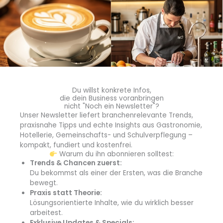
abschließen!
Du willst konkrete Infos,
die dein Business voranbringen
nicht "Noch ein Newsletter"?
Unser Newsletter liefert branchenrelevante Trends,
praxisnahe Tipps und echte Insights aus Gastronomie,
blmedien.de
Hotellerie, Gemeinschafts- und Schulverpflegung –
kompakt, fundiert und kostenfrei.
blgastro.de
Warum du ihn abonnieren solltest:
Trends & Chancen zuerst:
moproweb.de
Du bekommst als einer der Ersten, was die Branche
bewegt.
Praxis statt Theorie:
kaeseweb.de
Lösungsorientierte Inhalte, wie du wirklich besser
arbeitest.
fleischnet.de
Exklusive Updates & Specials: