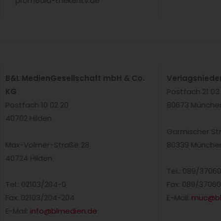
promedia-thekentv.de
B&L MedienGesellschaft mbH & Co.
Verlagsniede
KG
Postfach 21 03
Postfach 10 02 20
80673 Münche
40702 Hilden
Garmischer St
Max-Volmer-Straße 28
80339 Münche
40724 Hilden
Tel.: 089/3706
Tel.: 02103/204-0
Fax: 089/37060
Fax: 02103/204-204
E-Mail:
muc@bl
E-Mail:
info@blmedien.de