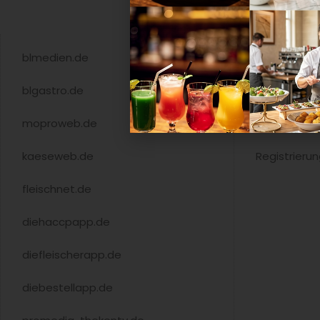
blmedien.de
Shop
blgastro.de
Mediadate
moproweb.de
Newsletter
kaeseweb.de
Registrieru
fleischnet.de
diehaccpapp.de
diefleischerapp.de
diebestellapp.de