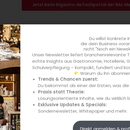
Jetzt beim blgastro.de Fachportal der B&L M
Noch kein Abonnen
Du willst konkrete I
die dein Business vora
Jetzt Abo abschli
nicht "Noch ein Newsl
Unser Newsletter liefert branchenrelevante T
echte Insights aus Gastronomie, Hotellerie,
Schulverpflegung – kompakt, fundiert und kos
Warum du ihn abonniere
Trends & Chancen zuerst:
Du bekommst als einer der Ersten, was di
Praxis statt Theorie:
Lösungsorientierte Inhalte, wie du wirklich 
Exklusive Updates & Specials:
Sondernewsletter, Whitepaper und mehr.
Direkt anmelden & prof