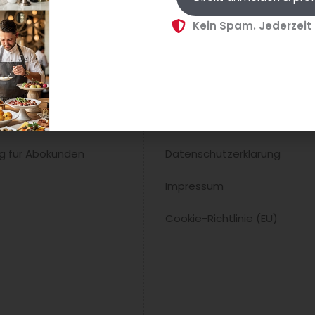
Kein Spam. Jederzeit
Kontakt
n
AGB
 Anmeldung
Wiederrufsbelehrung
ng für Abokunden
Datenschutzerklärung
Impressum
Cookie-Richtlinie (EU)