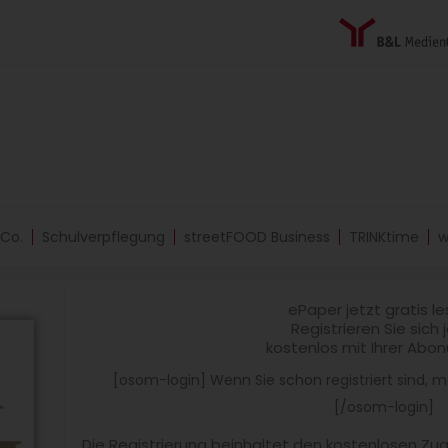
 Co.
Schulverpflegung
streetFOOD Business
TRINKtime
w
ePaper jetzt gratis l
Registrieren Sie sich 
kostenlos mit Ihrer Abo
[osom-login] Wenn Sie schon registriert sind, me
[/osom-login]
Die Registrierung beinhaltet den kostenlosen Z