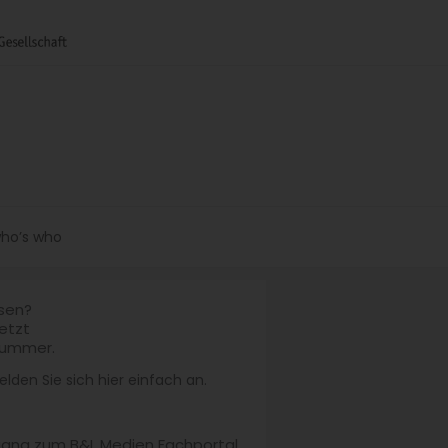
ho’s who
esen?
jetzt
nummer.
lden Sie sich hier einfach an.
ugang zum B&L Medien Fachportal