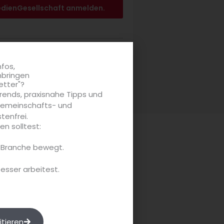
edienGesellschaft anmelden.
t?
nfos,
nbringen
eßen!
etter"?
rends, praxisnahe Tipps und
 Gemeinschafts- und
tenfrei.
n solltest:
e Branche bewegt.
besser arbeitest.
itieren