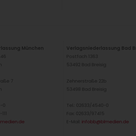
rlassung München
Verlagsniederlassung Bad Br
 46
Postfach 1363
n
53492 Bad Breisig
raße 7
Zehnerstraße 22b
n
53498 Bad Breisig
0-0
Tel.: 02633/4540-0
-111
Fax: 02633/97415
medien.de
E-Mail:
infobb@blmedien.de