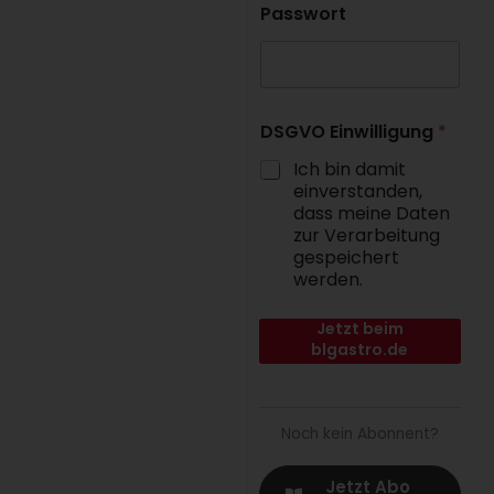
Passwort
DSGVO Einwilligung
*
Ich bin damit
einverstanden,
dass meine Daten
zur Verarbeitung
gespeichert
werden.
Jetzt beim
blgastro.de
Fachportal der B&L
MedienGesellschaft
anmelden.
Noch kein Abonnent?
Jetzt Abo