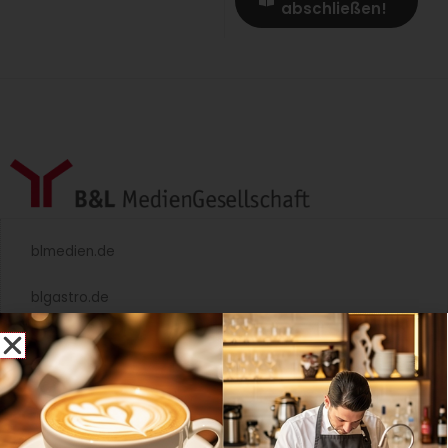
abschließen!
blmedien.de
blgastro.de
moproweb.de
kaeseweb.de
fleischnet.de