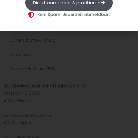
Direkt anmelden & profitieren
AGB
Kein Spam. Jederzeit abmeldbar.
Wiederrufsbelehrung
Datenschutzerklärung
Impressum
Cookie-Richtlinie (EU)
B&L MedienGesellschaft mbH & Co. KG
Postfach 10 02 20
40702 Hilden
Max-Volmer-Straße 28
40724 Hilden
Tel.: 02103/204-0