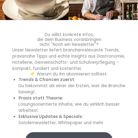
diehaccpapp.de
diefleischerapp.de
Du willst konkrete Infos,
diebestellapp.de
die dein Business voranbringen
nicht "Noch ein Newsletter"?
Unser Newsletter liefert branchenrelevante Trends,
promedia-thekentv.de
praxisnahe Tipps und echte Insights aus Gastronomie,
Hotellerie, Gemeinschafts- und Schulverpflegung –
kompakt, fundiert und kostenfrei.
Shop
Warum du ihn abonnieren solltest:
Trends & Chancen zuerst:
Du bekommst als einer der Ersten, was die Branche
Mediadaten
bewegt.
Praxis statt Theorie:
Newsletter Anmeldung
Lösungsorientierte Inhalte, wie du wirklich besser
arbeitest.
Registrierung für Abokunden
Exklusive Updates & Specials:
Sondernewsletter, Whitepaper und mehr.
Kontakt