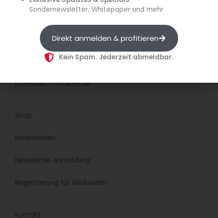
Sondernewsletter, Whitepaper und mehr.
diehaccpapp.de
Direkt anmelden & profitieren
diefleischerapp.de
Kein Spam. Jederzeit abmeldbar.
diebestellapp.de
promedia-thekentv.de
Shop
Mediadaten
Newsletter Anmeldung
Registrierung für Abokunden
Kontakt