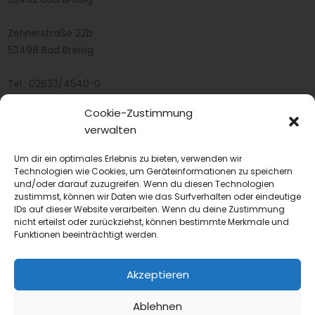
Zehnerstraße 22b
53498 Bad Breisig
Tel.: 02633/4540-0
Fax: 02633/97415
Cookie-Zustimmung
E-Mail:
infobb@blmedien.de
verwalten
Um dir ein optimales Erlebnis zu bieten, verwenden wir
Technologien wie Cookies, um Geräteinformationen zu speichern
und/oder darauf zuzugreifen. Wenn du diesen Technologien
zustimmst, können wir Daten wie das Surfverhalten oder eindeutige
IDs auf dieser Website verarbeiten. Wenn du deine Zustimmung
nicht erteilst oder zurückziehst, können bestimmte Merkmale und
Funktionen beeinträchtigt werden.
Akzeptieren
Ablehnen
© 2022 B&L MedienGesellschaft mbH & Co. KG