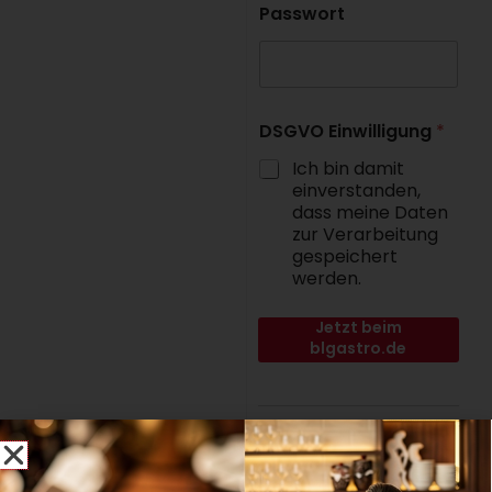
Passwort
DSGVO Einwilligung
*
Ich bin damit
einverstanden,
dass meine Daten
zur Verarbeitung
gespeichert
werden.
Jetzt beim
blgastro.de
Fachportal der B&L
MedienGesellschaft
anmelden.
Noch kein Abonnent?
Jetzt Abo