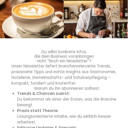
abschließen!
Du willst konkrete Infos,
die dein Business voranbringen
nicht "Noch ein Newsletter"?
Unser Newsletter liefert branchenrelevante Trends,
praxisnahe Tipps und echte Insights aus Gastronomie,
blmedien.de
Hotellerie, Gemeinschafts- und Schulverpflegung –
kompakt, fundiert und kostenfrei.
blgastro.de
Warum du ihn abonnieren solltest:
Trends & Chancen zuerst:
moproweb.de
Du bekommst als einer der Ersten, was die Branche
bewegt.
Praxis statt Theorie:
kaeseweb.de
Lösungsorientierte Inhalte, wie du wirklich besser
arbeitest.
fleischnet.de
Exklusive Updates & Specials: