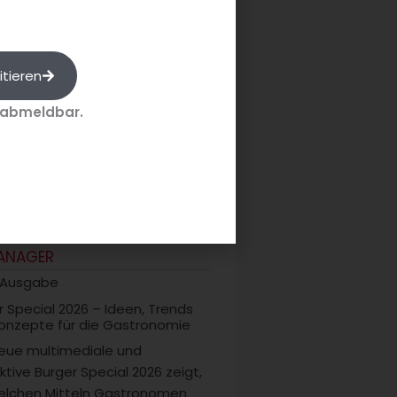
itieren
 abmeldbar.
tunden Gastlichkeit
ANAGER
 Ausgabe
r Special 2026 – Ideen, Trends
onzepte für die Gastronomie
eue multimediale und
ktive Burger Special 2026 zeigt,
elchen Mitteln Gastronomen