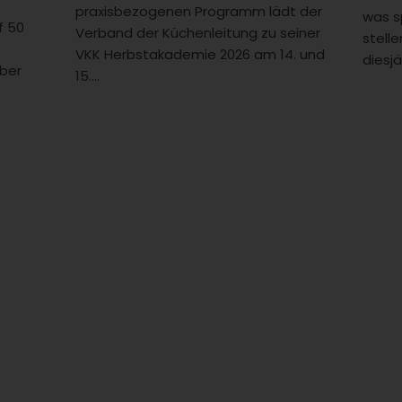
praxisbezogenen Programm lädt der
was s
f 50
Verband der Küchenleitung zu seiner
stelle
VKK Herbstakademie 2026 am 14. und
diesjä
ber
15....