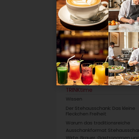
Mehr zum Thema
24 Stunden Gastlichkeit
TRINKtime
Wissen
Der Stehausschank: Das kleine
Fleckchen Freiheit
Warum das traditionsreiche
Ausschankformat Stehausschan
Wirte, Brauer, Gastronomen un