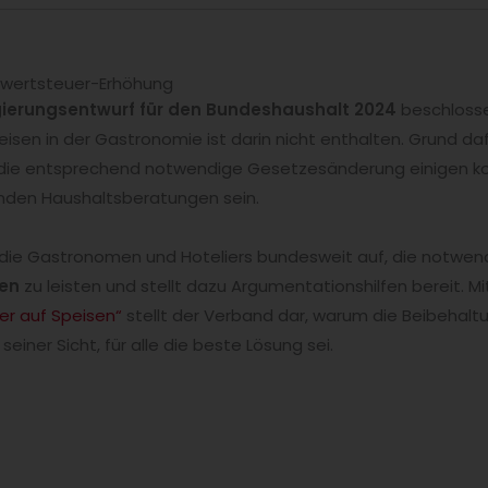
rwertsteuer-Erhöhung
ierungsentwurf für den Bundeshaushalt 2024
beschlosse
isen in der Gastronomie ist darin nicht enthalten. Grund dafü
r die entsprechend notwendige Gesetzesänderung einigen ko
nden Haushaltsberatungen sein.
die Gastronomen und Hoteliers bundesweit auf, die notwe
sen
zu leisten und stellt dazu Argumentationshilfen bereit. Mi
er auf Speisen“
stellt der Verband dar, warum die Beibehalt
einer Sicht, für alle die beste Lösung sei.