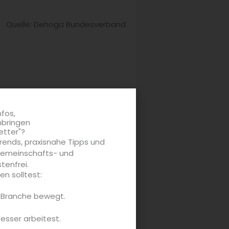
Quelle: Dehoga Bundesverband
nfos,
nbringen
etter"?
rends, praxisnahe Tipps und
 Gemeinschafts- und
tenfrei.
n solltest:
e Branche bewegt.
besser arbeitest.