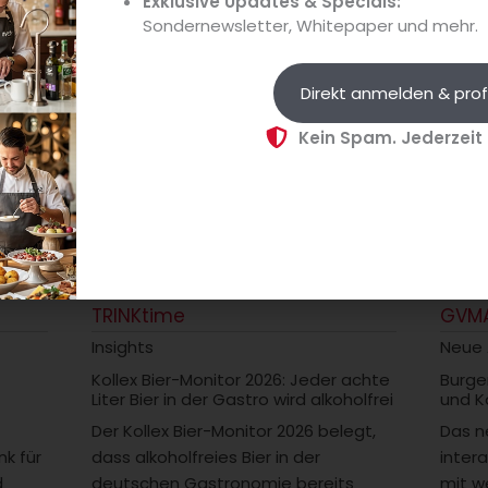
Exklusive Updates & Specials:
Sondernewsletter, Whitepaper und mehr.
Direkt anmelden & prof
Kein Spam. Jederzeit
24 Stunden Gastlichkeit
24 S
TRINKtime
GVM
Insights
Neue
Kollex Bier-Monitor 2026: Jeder achte
Burge
Liter Bier in der Gastro wird alkoholfrei
und K
Der Kollex Bier-Monitor 2026 belegt,
Das n
k für
dass alkoholfreies Bier in der
intera
d
deutschen Gastronomie bereits
mit w