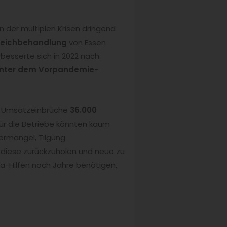
 der multiplen Krisen dringend
Gleichbehandlung
von Essen
rbesserte sich in 2022 nach
nter dem Vorpandemie-
en Umsatzeinbrüche
36.000
 für die Betriebe könnten kaum
ermangel, Tilgung
, diese zurückzuholen und neue zu
a-Hilfen noch Jahre benötigen,