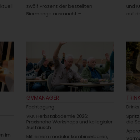
ktuell
zwölf Prozent der bestellten
und K
Biermenge ausmacht –...
auf da
GVMANAGER
TRIN
Fachtagung
Drinks
VKK Herbstakademie 2026:
Spritz
Praxisnahe Workshops und kollegialer
die S
Austausch
Aperol
en im
Mit einem modular kombinierbaren,
Vorma