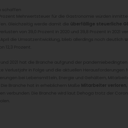
n schaffen
Prozent Mehrwertsteuer für die Gastronomie würden inmitten
en. Gleichzeitig werde damit die
überfällige steuerliche 
rlusten von 39,0 Prozent in 2020 und 39,8 Prozent in 2021 ve
pril die Umsatzentwicklung, blieb allerdings noch deutlich
u
n 12,3 Prozent.
20 und 2021 hat die Branche aufgrund der pandemiebedingt
tte Verlustjahr in Folge und die aktuellen Herausforderungen
erungen bei Lebensmitteln, Energie und Gehältern, Mitarbeit
 Die Branche hat in erheblichem Maße
Mitarbeiter verloren
en verbunden. Die Branche wird laut Dehoga trotz der Coron
olen.