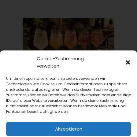
Cookie-Zustimmung
verwalten
TRINKtime
Um dir ein optimales Erlebnis zu bieten, verwenden wir
Drinks
Technologien wie Cookies, um Geräteinformationen zu speichern
und/oder darauf zuzugreifen. Wenn du diesen Technologien
Spritz-Saison 2026: Aperitif-Ideen für die Sommer-
Terrasse
zustimmst, können wir Daten wie das Surfverhalten oder eindeutige
IDs auf dieser Website verarbeiten. Wenn du deine Zustimmung
Aperol Spritz hat seine Vormachtstellung
nicht erteilst oder zurückziehst, können bestimmte Merkmale und
gehalten, aber was spricht gegen
Funktionen beeinträchtigt werden.
Abwechslung? Wir stellen hier ein paar
Optionen für die diesjährige...
Akzeptieren