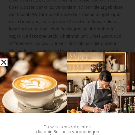
Arbeit fortsetzen, um die Art und Weise, wie die Welt
über Wasser denkt, zu verändern, sollten die Ergebnisse
der Ecolab Watermark-Studie die Entscheidungsträger
dazu bewegen, eine größere Rolle beim Schutz dieser
kostbaren und endlichen Ressource zu übernehmen“,
sagte
Christophe Beck
, Chairman und Chief Executive
Officer von Ecolab. „Die Zeit läuft ab, um die globale
Wasserkrise zu lösen, und wir glauben, dass der private
Sektor die Verantwortung hat, eine Führungsrolle zu
übernehmen. Die Ergebnisse der Studie senden die klare
Botschaft, dass die Wirtschaft jetzt handeln muss.“
Als Reaktion auf den
wahrgenommenen Mangel an
Verantwortlichkeit
legen die Verbraucher selbst ein
umweltfreundliches Kaufverhalten an den Tag. Der
Studie zufolge sind die Verbraucher bereit, nicht mehr
bei Herstellern zu kaufen, die Wasser verschwenden, und
mehr für Waren zu bezahlen, die mit nachhaltigen
Du willst konkrete Infos,
Geschäftspraktiken hergestellt wurden, insbesondere in
die dein Business voranbringen