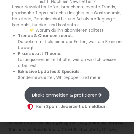
nicht "Noch ein Newsletter"?
der IMOA-Region (88 %), China (85 %) und
Unser Newsletter liefert branchenrelevante Trends,
Lateinamerika (81 %).
praxisnahe Tipps und echte Insights aus Gastronomie,
Hotellerie, Gemeinschafts- und Schulverpflegung –
Wasserknappheit entschärfen
kompakt, fundiert und kostenfrei.
Trotz der bekannten Herausforderungen sind die
Warum du ihn abonnieren solltest:
Trends & Chancen zuerst:
Verbraucher nach wie vor optimistisch, dass die
Du bekommst als einer der Ersten, was die Branche
Wasserkrise mit geeigneten und sofortigen Maßnahmen
bewegt.
entschärft werden kann. Im Durchschnitt glauben drei
Praxis statt Theorie:
von vier Verbrauchern weltweit, dass die
Lösungsorientierte Inhalte, wie du wirklich besser
Wasserknappheit wirksam bekämpft werden kann, so die
arbeitest.
Exklusive Updates & Specials:
Studie, wobei der Optimismus in Lateinamerika (84 %),
Sondernewsletter, Whitepaper und mehr.
IMOA (83 %) und China (78 %) am deutlichsten ist.
„Wenn die Industrie nicht mit am Tisch sitzt, um sich für
Direkt anmelden & profitieren
Klima- und Wasserlösungen einzusetzen und diese zu
Kein Spam. Jederzeit abmeldbar.
entwickeln, die unsere Gemeinschaften schützen,
werden wir weiterhin das Gefühl der Verbraucher
schüren, dass wir nicht genug tun“, sagte
Emilio Tenuta
,
Senior Vice President und Chief Sustainability Officer,