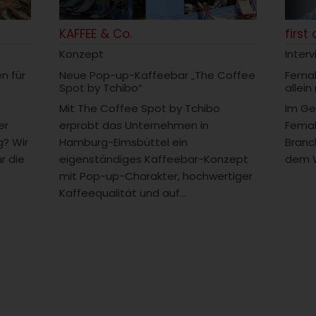
KAFFEE & Co.
first
Konzept
Inter
en für
Neue Pop-up-Kaffeebar „The Coffee
Femal
Spot by Tchibo“
allein
Mit The Coffee Spot by Tchibo
Im Ge
er
erprobt das Unternehmen in
Femal
? Wir
Hamburg-Eimsbüttel ein
Branc
r die
eigenständiges Kaffeebar-Konzept
dem W
mit Pop-up-Charakter, hochwertiger
Kaffeequalität und auf...