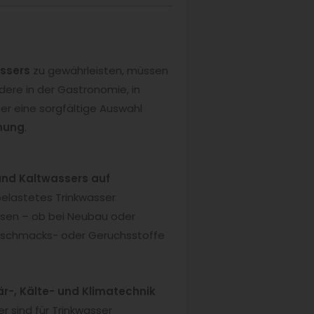
assers
zu gewährleisten, müssen
dere in der Gastronomie, in
r eine sorgfältige Auswahl
dnung
.
und Kaltwassers auf
belastetes Trinkwasser
üssen – ob bei Neubau oder
 Geschmacks- oder Geruchsstoffe
är-, Kälte- und Klimatechnik
 sind für Trinkwasser