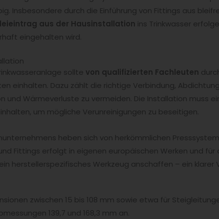
g. Insbesondere durch die Einführung von Fittings aus bleifr
leieintrag aus der Hausinstallation
ins Trinkwasser erfolg
haft eingehalten wird.
llation
inkwasseranlage sollte
von qualifizierten Fachleuten
durch
n einhalten. Dazu zählt die richtige Verbindung, Abdichtung
on und Wärmeverluste zu vermeiden. Die Installation muss 
inhalten, um mögliche Verunreinigungen zu beseitigen.
enunternehmens heben sich von herkömmlichen Presssysteme
und Fittings erfolgt in eigenen europäischen Werken und für 
in herstellerspezifisches Werkzeug anschaffen – ein klarer V
nsionen zwischen 15 bis 108 mm sowie etwa für Steigleitung
-Abmessungen 139,7 und 168,3 mm an.