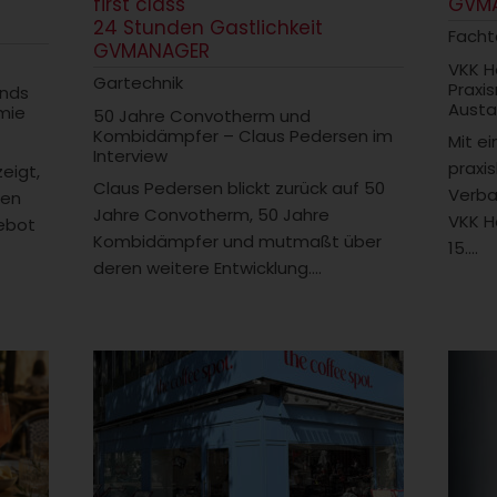
first class
GVM
24 Stunden Gastlichkeit
Fach
GVMANAGER
VKK H
Gartechnik
Praxi
ends
Austa
mie
50 Jahre Convotherm und
Kombidämpfer – Claus Pedersen im
Mit e
Interview
praxi
zeigt,
Claus Pedersen blickt zurück auf 50
Verba
men
Jahre Convotherm, 50 Jahre
VKK H
ebot
Kombidämpfer und mutmaßt über
15....
deren weitere Entwicklung....