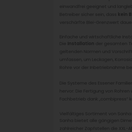
einwandfrei geeignet und langlebi
Betreiber sicher sein, dass
kein B
verschärfte Blei-Grenzwert dauer
Einfache und wirtschaftliche Insta
Die
Installation
der gesamten Tr
geltenden Normen und Vorschrifte
umfassen, um Leckagen, Korrosi
Rohre vor der Inbetriebnahme be
Die Systeme des Essener Famili
hervor: Die Fertigung von Rohren 
Fachbetrieb dank „combipress“ ke
Vielfältiges Sortiment von Sanha
Sanha bietet alle gängigen Dime
zahlreicher Zapfstellen die XXL