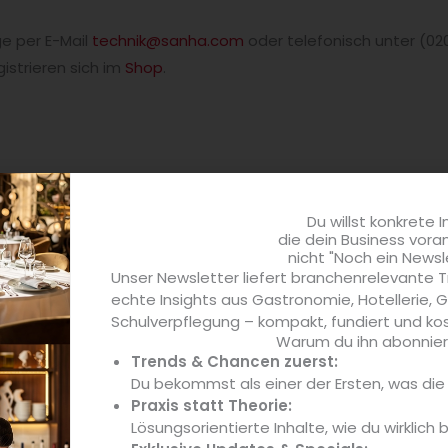
e per E-Mail
technik@sanha.com
oder telefonisch unter (02
istrieren sich im
Shop
.
Du willst konkrete I
die dein Business vora
nicht "Noch ein Newsl
Unser Newsletter liefert branchenrelevante T
.de
echte Insights aus Gastronomie, Hotellerie,
Schulverpflegung – kompakt, fundiert und kos
n von blgastro.de berichtet über aktuelle Entwicklungen, T
Warum du ihn abonniere
Trends & Chancen zuerst:
er-Haus-Markt – von Gastronomie und Hotellerie über Ge
Du bekommst als einer der Ersten, was di
ng und Schulverpflegung – kompakt, praxisnah und auf den P
Praxis statt Theorie:
fahrene Fachredaktion mit fundierter Branchenkenntnis, welc
Lösungsorientierte Inhalte, wie du wirklich 
 für Entscheider recherchiert und fundierte, kompakte Upda