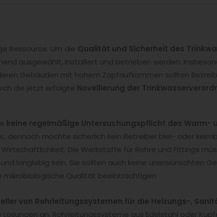
ige Ressource. Um die
Qualität und Sicherheit des Trinkw
end ausgewählt, installiert und betrieben werden. Insbeson
deren Gebäuden mit hohem Zapfaufkommen sollten Betreibe
rch die jetzt erfolgte
Novellierung der Trinkwasserveror
be
keine regelmäßige Untersuchungspflicht des Warm- 
., dennoch möchte sicherlich kein Betreiber blei- oder keim
Wirtschaftlichkeit: Die Werkstoffe für Rohre und Fittings m
 und langlebig sein. Sie sollten auch keine unerwünschten
mikrobiologische Qualität beeinträchtigen
eller von Rohrleitungssystemen für die Heizungs-, Sanit
Lösungen an. Rohrleitungssysteme aus Edelstahl oder Kupfer