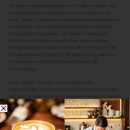
Die größte Herausforderung stellt in diesem Punkt der
hohe elektrische Energieverbrauch dar. Daher ist es
nötig, diese Systeme mit erneuerbaren Energiequellen zu
kombinieren, damit die genannten positiven Aspekte
nicht aufgehoben werden. Vor diesem Hintergrund
sollten Indoor Farmen zwingend mit regenerativen
Energiequellen betrieben werden. Über 50 Prozent des
Energieverbrauchs benötigt die Beleuchtung, weitere
Verbraucher sind die Klimatisierung sowie die
Entfeuchtung.
In der Zukunft sind aber noch energetische
Optimierungen für Indoor Farming Systeme zu erwarten
und in Kombination mit ganzheitlichen Energiekonzepten
sollten Indoor Farming Systeme klimaneutral werden. Wir
bemerken gerade stark steigendes Interesse an der
Technologie. Dennoch Bedarf es für eine signifikante
Verbreitung in Deutschland mehr Unterstützung und