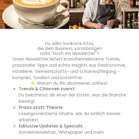
Förderung seitens der Politik, um
Demonstrationsprojekte zu schaffen. Ebenso ist eine
intensive Öffentlichkeitsarbeit notwendig, um die
Potentiale den Abnehmern und Konsumenten näher zu
bringen. Aus gesellschaftlicher Sicht kann Vertical
Farming einen wichtigen Beitrag leisten, um den
Du willst konkrete Infos,
Pflanzenbau und die Bedeutung der
die dein Business voranbringen
nicht "Noch ein Newsletter"?
Lebensmittelproduktion wieder stärker erlebbar zu
Unser Newsletter liefert branchenrelevante Trends,
machen. Für eine ganzheitliche Betrachtung sind noch
praxisnahe Tipps und echte Insights aus Gastronomie,
zahlreiche Forschungslücken zu schließen.
Hotellerie, Gemeinschafts- und Schulverpflegung –
kompakt, fundiert und kostenfrei.
Um wie viel geringer ist der Wasserverbrauch bei den
Warum du ihn abonnieren solltest:
Systemen im Vergleich zur traditionellen Landwirtschaft?
Trends & Chancen zuerst:
In Bezug auf den Wasserverbrauch sind hydroponische
Du bekommst als einer der Ersten, was die Branche
Indoor Farming Systeme (Anm. d. Red.: Hydroponischer
bewegt.
Praxis statt Theorie:
Anbau bezeichnet den Anbau von Pflanzen ohne Erde.
Lösungsorientierte Inhalte, wie du wirklich besser
Die Wurzel wird dabei mit Nährstoffen und Dünger in
arbeitest.
flüssiger Form versorgt.) das effizienteste Kultursystem,
Exklusive Updates & Specials:
wenn es um einen nachhaltigen Pflanzenanbau geht.
Sondernewsletter, Whitepaper und mehr.
Durch eigene Versuche mit Pak Choi bzw. Chinesischem