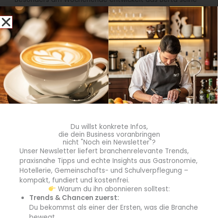
einzigartige Dynamik. Wenn am Abend die Musik lauter
wird, verwandelt sich das Restaurant in einen lebendigen
Treffpunkt für Berliner und internationale Gäste. Kleine
Überraschungen aus der Küche und spontane Shots für
die Gäste sorgen für eine ungezwungene, fast familiäre
Stimmung. Die Grenzen zwischen Restaurant, Bar und
sozialem Treffpunkt verschwimmen, was den Reiz des
Hauses ausmacht.
Du willst konkrete Infos,
die dein Business voranbringen
nicht "Noch ein Newsletter"?
Unser Newsletter liefert branchenrelevante Trends,
praxisnahe Tipps und echte Insights aus Gastronomie,
Hotellerie, Gemeinschafts- und Schulverpflegung –
kompakt, fundiert und kostenfrei.
Warum du ihn abonnieren solltest:
Trends & Chancen zuerst:
Du bekommst als einer der Ersten, was die Branche
bewegt.