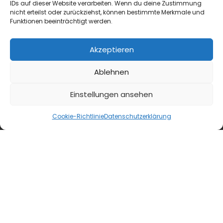
– nämlich kaum....
IDs auf dieser Website verarbeiten. Wenn du deine Zustimmung
nicht erteilst oder zurückziehst, können bestimmte Merkmale und
Funktionen beeinträchtigt werden.
Akzeptieren
Ablehnen
Einstellungen ansehen
Cookie-Richtlinie
Datenschutzerklärung
24 Stunden Gastlichkeit
Finanzplanung
DIN-Norm 77235: Risikofaktor Mensch
Eine strukturierte Finanzanalyse nach DIN-
Norm 77235 hilft dabei, personelle Risiken
frühzeitig zu erkennen und passende
Vorsorge- sowie Absicherungslösungen zu