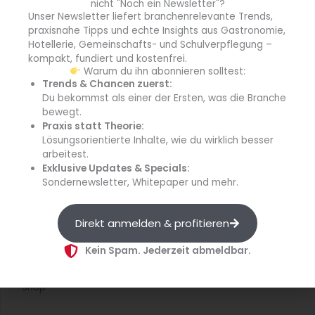
nicht "Noch ein Newsletter"?
blgastro.de
Unser Newsletter liefert branchenrelevante Trends,
praxisnahe Tipps und echte Insights aus Gastronomie,
Hotellerie, Gemeinschafts- und Schulverpflegung –
moproweb.de
kompakt, fundiert und kostenfrei.
Warum du ihn abonnieren solltest:
kaeseweb.de
Trends & Chancen zuerst:
Du bekommst als einer der Ersten, was die Branche
fleischnet.de
bewegt.
Praxis statt Theorie:
Lösungsorientierte Inhalte, wie du wirklich besser
diehaccpapp.de
arbeitest.
Exklusive Updates & Specials:
diefleischerapp.de
Sondernewsletter, Whitepaper und mehr.
diebestellapp.de
Direkt anmelden & profitieren
promedia-thekentv.de
Kein Spam. Jederzeit abmeldbar.
Shop