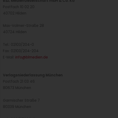
B&L MedienGesellschaft mbH & Co. KG
Postfach 10 02 20
40702 Hilden
Max-Volmer-Straße 28
40724 Hilden
Tel.: 02103/204-0
Fax: 02103/204-204
E-Mail:
info@blmedien.de
Verlagsniederlassung München
Postfach 21 03 46
80673 München
Garmischer Straße 7
80339 München