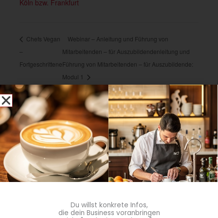
Köln bzw. Frankfurt
Chefs Vegan
Webinar – Anleitung und Führung von
–
Mitarbeitenden – für Auszubildendenleitung und
Fortgeschrittene
Führung von Mitarbeitenden – für Auszubildende:
Modul 1
Du willst konkrete Infos,
blmedien.de
die dein Business voranbringen