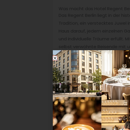
Was macht das Hotel Regent Ber
Das Regent Berlin liegt in der hi
Tradition, ein verstecktes Juwel 
Haus darauf, jedem einzelnen Ga
und individuelle Träume erfüllt. M
selbst verwöhnte Reisende mit un
erträumt haben, und ihnen Gelege
dadurch setzen wir uns von den 