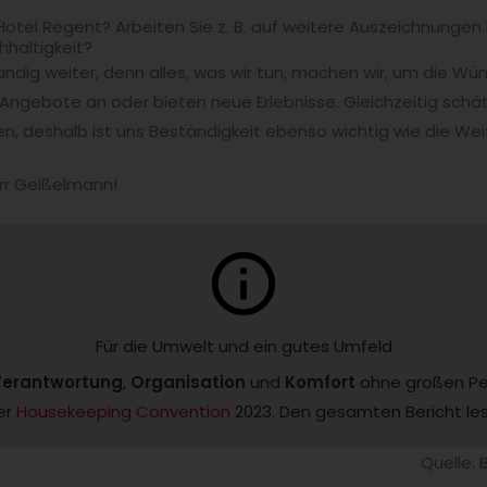
otel Regent? Arbeiten Sie z. B. auf weitere Auszeichnungen h
hhaltigkeit?
ändig weiter, denn alles, was wir tun, machen wir, um die Wü
Angebote an oder bieten neue Erlebnisse. Gleichzeitig schä
en, deshalb ist uns Beständigkeit ebenso wichtig wie die Wei
err Geißelmann!
info
Für die Umwelt und ein gutes Umfeld
 Verantwortung
, 
Organisation 
und 
Komfort
 ohne großen Pe
r 
Housekeeping Convention
 2023. Den gesamten Bericht les
Quelle: 