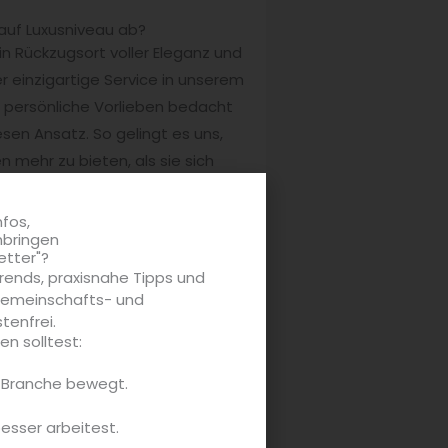
auf Luxusniveau ab?
ein Rückzugsort voller Eleganz und
er einzigartige Service in unserem
 persönliche Vorlieben bedacht
esen Ansatz. So gelingt es uns,
 mehr zu bieten, als sie sich
icks zu feiern. Ich glaube,
nfos,
nbringen
etter"?
rends, praxisnahe Tipps und
 Gemeinschafts- und
tenfrei.
n solltest:
e Branche bewegt.
besser arbeitest.