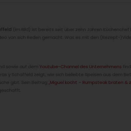
ffeld
(im Bild) ist bereits seit über zehn Jahren Küchenche
 Video von sich Reden gemacht. Was es mit den (Rezept-)Vide
and sowie auf dem
Youtube-Channel des Unternehmens
find
as y Schaffeld zeigt, wie sich beliebte Speisen aus dem Be
che gibt. Sein Beitrag
„Miguel kocht – Rumpsteak braten & 
geschafft.