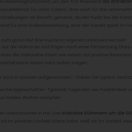
ein Marketinginstrument, um den TÜV Rheinland
als attrakti
 Auszubildende für unser Casino, aber auch für das Unterne
sschreibungen als Benefit genannt, da der Punkt bei der Kom
gebend für eine Stellenbewerbung, aber der Aspekt spielt im 
h zum guten Ruf Ihrer Küche im eigenen Unternehmen bei?
 auf die Videos an und fragen nach einer Fortsetzung. Eines 
, dass die Videoreihe intern wie extern auf positive Resonanz
nterhaltsame Weise nach außen tragen.
 als auch in Spanien aufgewachsen – haben Sie typisch deu
sche Eigenschaften. Typische Tugenden wie Pünktlichkeit und
aus beiden Welten schöpfen.
den Gastronomen in mir. Das
intensive Kümmern um die G
ich im privaten Umfeld Gäste habe, weiß ich im Vorfeld, was 