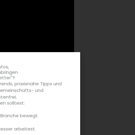
nfos,
nbringen
etter"?
rends, praxisnahe Tipps und
 Gemeinschafts- und
tenfrei.
n solltest:
 hin zu Tipps für hygienisches
antenreich.
e Branche bewegt.
besser arbeitest.
Rezeptvideos war und sprachen