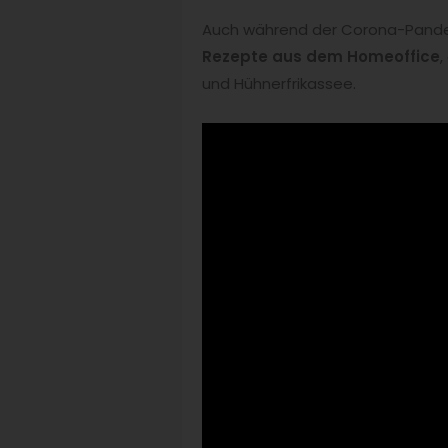
Auch während der Corona-Pandem
Rezepte aus dem Homeoffice
,
und Hühnerfrikassee.