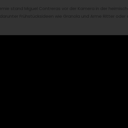
ie stand Miguel Contreras vor der Kamera in der heimisch
 darunter Frühstücksideen wie Granola und Arme Ritter ode