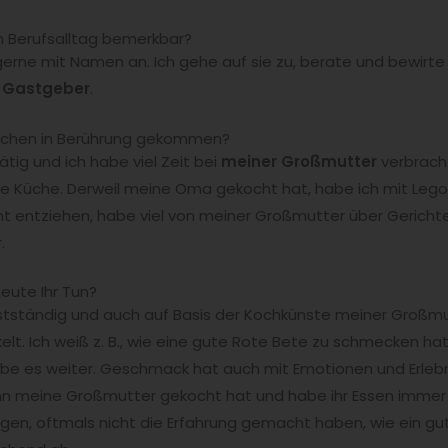
m Berufsalltag bemerkbar?
erne mit Namen an. Ich gehe auf sie zu, berate und bewirte si
s
Gastgeber
.
Kochen in Berührung gekommen?
tig und ich habe viel Zeit bei
meiner Großmutter
verbrach
 Küche. Derweil meine Oma gekocht hat, habe ich mit Lego 
t entziehen, habe viel von meiner Großmutter über Gerichte
.
eute Ihr Tun?
bstständig und auch auf Basis der Kochkünste meiner Großm
elt. Ich weiß z. B., wie eine gute Rote Bete zu schmecken ha
be es weiter. Geschmack hat auch mit Emotionen und Erlebni
meine Großmutter gekocht hat und habe ihr Essen immer g
gen, oftmals nicht die Erfahrung gemacht haben, wie ein g