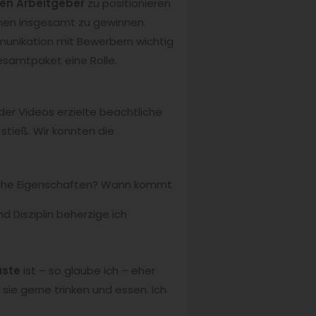
ven Arbeitgeber
zu positionieren
hmen insgesamt zu gewinnen.
munikation mit Bewerbern wichtig
Gesamtpaket eine Rolle.
der Videos erzielte beachtliche
 stieß. Wir konnten die
tsche Eigenschaften? Wann kommt
 Disziplin beherzige ich
äste
ist – so glaube ich – eher
sie gerne trinken und essen. Ich