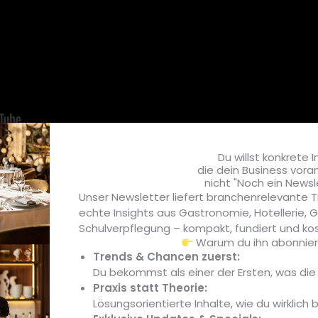
Du willst konkrete I
die dein Business vora
nicht "Noch ein Newsl
Unser Newsletter liefert branchenrelevante T
echte Insights aus Gastronomie, Hotellerie,
Schulverpflegung – kompakt, fundiert und kos
view
Warum du ihn abonniere
on Rumpsteaks, Rezepten für Hühnersuppe und Ofenkürbis bis
Trends & Chancen zuerst:
die Videos von Miguel-Angel Contreras y Schaffeld sind vari
Du bekommst als einer der Ersten, was di
Praxis statt Theorie:
Lösungsorientierte Inhalte, wie du wirklich 
s TÜV Rheinland nachgefragt, was die Motivation für die 