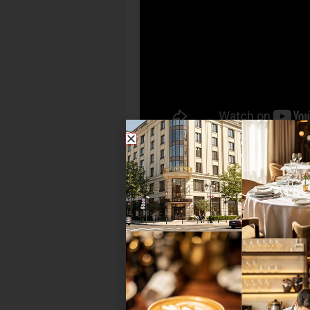
Miguel-Angel Contreras im Inter
Von Tipps zum richtigen Braten v
Kochen und Schneidetechniken – 
Wir haben bei dem Küchenchef de