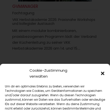
GVMANAGER
Fachtagung
VKK Herbstakademie 2026: Praxisnahe Workshops
und kollegialer Austausch
Mit einem modular kombinierbaren,
praxisbezogenen Programm lädt der Verband
der Küchenleitung zu seiner VKK
Herbstakademie 2026 am 14. und 15....
Cookie-Zustimmung
verwalten
Um dir ein optimales Erlebnis zu bieten, verwenden wir
Technologien wie Cookies, um Geräteinformationen zu speichern
und/oder darauf zuzugreifen. Wenn du diesen Technologien
zustimmst, können wir Daten wie das Surfverhalten oder eindeutige
IDs auf dieser Website verarbeiten. Wenn du deine Zustimmung
nicht erteilst oder zurückziehst, können bestimmte Merkmale und