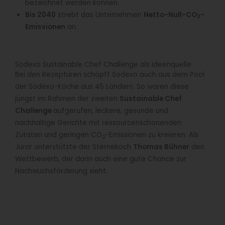
bezeichnet werden können.
Bis 2040
strebt das Unternehmen
Netto-Null-CO
-
2
Emissionen
an.
Sodexo Sustainable Chef Challenge als Ideenquelle
Bei den Rezepturen schöpft Sodexo auch aus dem Pool
der Sodexo-Köche aus 45 Ländern. So waren diese
jüngst im Rahmen der zweiten
Sustainable Chef
Challenge
aufgerufen, leckere, gesunde und
nachhaltige Gerichte mit ressourcenschonenden
Zutaten und geringen CO
-Emissionen zu kreieren. Als
2
Juror unterstützte der Sternekoch
Thomas Bühner
den
Wettbewerb, der darin auch eine gute Chance zur
Nachwuchsförderung sieht.