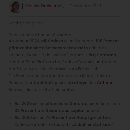
Claudia Kirchner
Mo., 11. Dezember 2023
Nachgefragt bei
Pflanzenbasiert neuer Standard
Ab Januar 2024 will
Sodexo
allen Kunden zu
100 Prozent
pflanzenbasierte Betriebsrestaurants
anbieten
können. „Wenn sie das wollen“, ergänzt
Jörg Hofmann
,
Head of Food Platform bei Sodexo Deutschland, der in
der Freiwilligkeit den Schlüssel zum Erfolg sieht.
Die Erweiterung des Angebots ist ein Meilenstein im
Rahmen der
Nachhaltigkeitsstrategie
des
Caterers
Sodexo, die konkrete Ziele umfasst:
Bis 2025
sollen
pflanzliche Gerichte
einen Anteil von
33 Prozent am Gesamtspeiseplan
haben.
Bis 2030
sollen
70 Prozent der Hauptgerichte
in
Sodexo-Betriebsrestaurants als
‚kohlenstoffarm‘