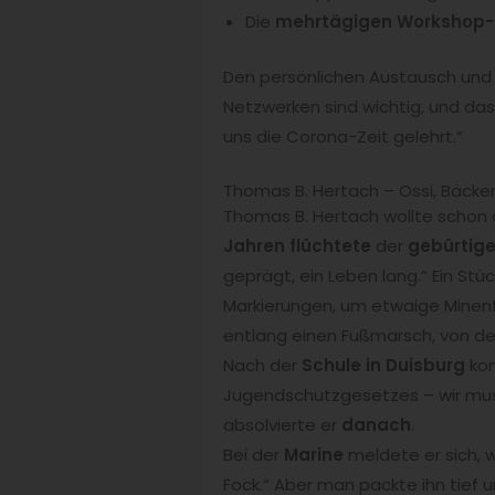
Die
mehrtägigen Workshop-
Den persönlichen Austausch und 
Netzwerken sind wichtig, und d
uns die Corona-Zeit gelehrt.“
Thomas B. Hertach – Ossi, Bäcke
Thomas B. Hertach wollte schon 
Jahren flüchtete
der
gebürtige
geprägt, ein Leben lang.“ Ein Stü
Markierungen, um etwaige Minenf
entlang einen Fußmarsch, von d
Nach der
Schule in Duisburg
kon
Jugendschutzgesetzes – wir mus
absolvierte er
danach
.
Bei der
Marine
meldete er sich, w
Fock.“ Aber man packte ihn tief u