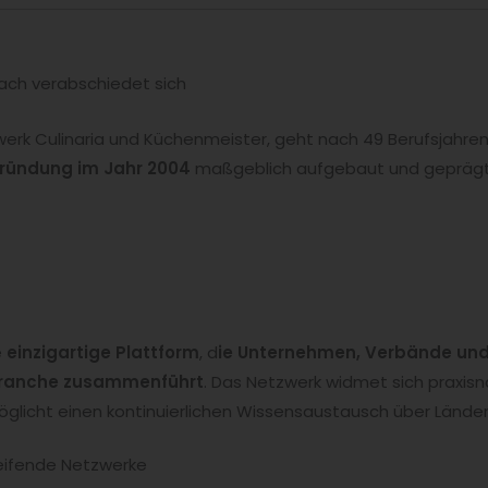
ach verabschiedet sich
zwerk Culinaria und Küchenmeister, geht nach 49 Berufsjahre
ründung im Jahr 2004
maßgeblich aufgebaut und geprägt
e
einzigartige Plattform
, d
ie Unternehmen, Verbände und 
ranche zusammenführt
. Das Netzwerk widmet sich praxis
öglicht einen kontinuierlichen Wissensaustausch über Lände
reifende Netzwerke