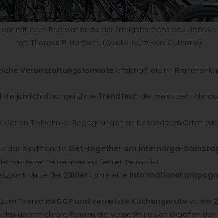
tour mit dem Rad war eines der Erfolgsformate des Netzwerk
mit Thomas B. Hertach. (Quelle: Netzwerk Culinaria)
eiche Veranstaltungsformate
etabliert, die im Branchenka
die jährlich durchgeführte
Trendtour
, die meist per Fahrra
bei denen Teilnehmer Begegnungen an besonderen Orten wie
lt das traditionelle
Get-together am Internorga-Samsta
ele hunderte Teilnehmer ein fester Termin ist.
Netzwerk Mitte der
2010er
Jahre eine
Informationskampagne 
kt zum Thema
HACCP und vernetzte Küchengeräte
wurde
 das über mehrere Etagen die Vernetzung von Geräten demo