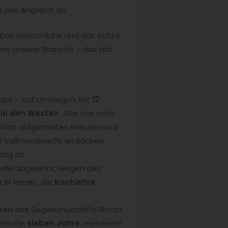
en das Angebot ab.
„Das Menschliche und das echte
nt unserer Branche – das hat
lappt – auf Umwegen. Mit
12
r
in den Westen
. „Das hat mich
riftlich aufgemalten Kreuzen und
ner Vollmondnacht an Bächen
ig ist.
wurde abgelehnt, wegen des
 er lernen, die
Kochlehre
asten des Segelschulschiffs Gorch
s Smutje
sieben Jahre
, meisterte