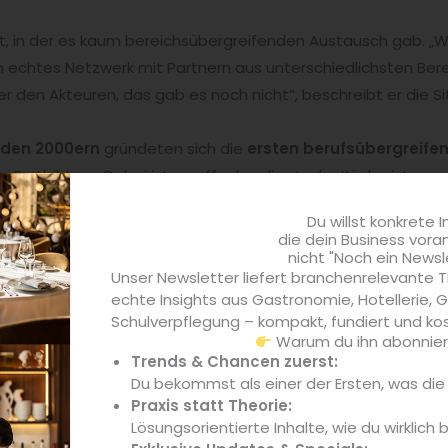
it, in der es kaum bereichsübergreifenden Austausch gab. „Wir
ein echtes Netzwerk mit Partnern aus unterschiedlichsten Ber
r den Akteuren, das gab es noch nicht“, beschreibt er die Si
n den 2000ern
gründeten sich die
ersten berufsübergreife
Fortbildung. Dabei ist es offenkundig: „In der Küche ist man 
nem Gerät, einem Bereich oder einem Posten.“ Sondern eher a
Du willst konkrete I
: am Prozess. Es ist heute der Anspruch von Netzwerk Culinar
die dein Business vora
insam im Austausch.
nicht "Noch ein Newsl
Unser Newsletter liefert branchenrelevante T
au das von Anfang an im Fokus, „alle zusammenzubringen, ge
echte Insights aus Gastronomie, Hotellerie,
ewinnen.“ Heute sind das
Deutsche Studierendenwerk
DS
Schulverpflegung – kompakt, fundiert und kos
beitskreis Gemeinschaftsverpflegung Köln
langjährige
M
Warum du ihn abonniere
Trends & Chancen zuerst:
ist.​
Du bekommst als einer der Ersten, was di
Praxis statt Theorie:
Lösungsorientierte Inhalte, wie du wirklich 