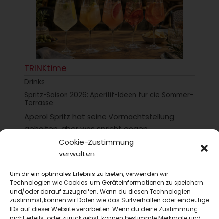
TRINKtime
Drinks
Spritz-Saison 2026: Aperitif-Ideen für die Sommer-
Terrasse
Aperol Spritz hat seine Vormachtstellung
gehalten, aber was spricht gegen
Abwechslung? Wir stellen hier ein paar
Cookie-Zustimmung
Optionen für die diesjährige...
verwalten
Um dir ein optimales Erlebnis zu bieten, verwenden wir
Technologien wie Cookies, um Geräteinformationen zu speichern
und/oder darauf zuzugreifen. Wenn du diesen Technologien
zustimmst, können wir Daten wie das Surfverhalten oder eindeutige
IDs auf dieser Website verarbeiten. Wenn du deine Zustimmung
nicht erteilst oder zurückziehst, können bestimmte Merkmale und