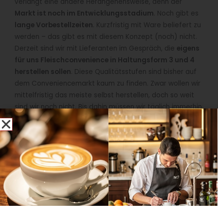
verlangt eine andere Herangehensweise, denn der
Markt ist noch im Entwicklungsstadium
. Noch gibt es
lange Vorbestellzeiten
. Kurzfristig mit Ware beliefert zu
werden – das gibt es mit diesem Konzept (noch) nicht.
Derzeit sind wir mit Lieferanten im Gespräch, die
eigens
für uns Fleischconvenience in Haltungsform 3 und 4
herstellen sollen
. Diese Qualitätsstufen sind bisher auf
dem Conveniencemarkt kaum zu finden. Zwar wollen wir
mittelfristig das meiste selbst herstellen, doch so weit
sind wir noch nicht. Bis dahin müssen wir täglich immerhin
bis zu 10.000 Essen produzieren. Für die Köche bedeutet
das: Sie müssen
vorausschauend ihren Speiseplan
entwickeln
, der natürlich auch nicht so
weitergeschrieben werden konnte, wie bisher. Fleisch
und Fisch sind nun teurer im Einkauf, doch das
Mensagericht soll bezahlbar bleiben. Unser gesamtes
Cost-Controlling
musste
neu aufgestellt
werden.
Und was ändert sich konkret in den Küchen?