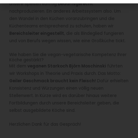
unsere Speisen künftig
bedarfsgerecht
nachproduzieren. Ein anderes Arbeitssystem also. Um
den Wandel in den Küchen voranzubringen und die
Küchenteams entsprechend zu schulen, haben wir
Bereichsleiter eingestellt
, die als Bindeglied fungieren
und von Berufs wegen wissen, wie eine Großküche tickt.
Wie haben Sie die vegan-vegetarische Kompetenz Ihrer
Köche gestärkt?
Mit dem
veganen Starkoch Björn Moschinski
führten
wir Workshops in Theorie und Praxis durch. Das Motto:
Geiler Geschmack braucht kein Fleisch!
Dafür erhielten
Konsistenz und Würzungen einen völlig neuen
Stellenwert. In Kürze wird es darüber hinaus weitere
Fortbildungen durch unsere Bereichsleiter geben, die
selbst ausgebildete Köche sind.
Herzlichen Dank für das Gespräch!