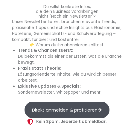
Für den erhöhten Anteil der Eigenproduktion müssen
Du willst konkrete Infos,
Produktionsflächen erschlossen
werden. Zum Glück
die dein Business voranbringen
sind unter den 19 Verpflegungseinrichtungen einige
nicht "Noch ein Newsletter"?
Unser Newsletter liefert branchenrelevante Trends,
Küchen, die groß genug sind. Es gibt sogar eine
praxisnahe Tipps und echte Insights aus Gastronomie,
ehemalige Konditorei sowie eine Metzgerei, deren
Hotellerie, Gemeinschafts- und Schulverpflegung –
Flächen wir nun für eine zentrale Eigenproduktion nutzen
kompakt, fundiert und kostenfrei.
können. Die Pastamanufaktur ist bereits etabliert und
Warum du ihn abonnieren solltest:
Trends & Chancen zuerst:
versorgt von dort die Einrichtungen in Heidelberg. Bald
Du bekommst als einer der Ersten, was die Branche
wollen wir auch unsere
Suppen, Saucen und Dressings
bewegt.
als Eigenmarke herstellen
. Um die Waren gut gekühlt in
Praxis statt Theorie:
die Einrichtungen zu bringen, formierten wir eigens ein
Lösungsorientierte Inhalte, wie du wirklich besser
Logistikteam
.
arbeitest.
Exklusive Updates & Specials:
Sondernewsletter, Whitepaper und mehr.
Wir erfinden uns gerade neu.
In den Küchen müssen
einige verkrustete Strukturen aufgebrochen werden,
immerhin ist das Studierendenwerk über 100 Jahre alt. Es
Direkt anmelden & profitieren
gilt,
sämtliche Arbeitsprozesse
zu
hinterfragen
, bis hin
Kein Spam. Jederzeit abmeldbar.
zur Energieeffizienz der Garmethoden. Da wir mehr
Lebensmittelabfälle vermeiden
möchten, müssen wir