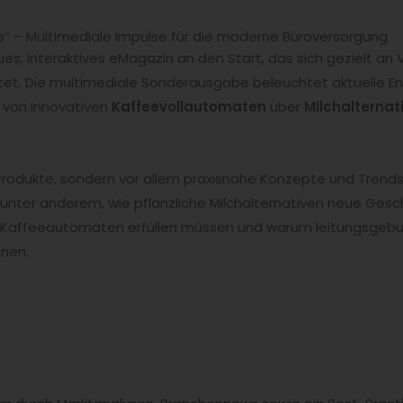
e“ – Multimediale Impulse für die moderne Büroversorgung
ues, interaktives eMagazin an den Start, das sich gezielt an 
tet. Die multimediale Sonderausgabe beleuchtet aktuelle E
 von innovativen
Kaffeevollautomaten
über
Milchalternat
Produkte, sondern vor allem praxisnahe Konzepte und Trends, 
 unter anderem, wie pflanzliche Milchalternativen neue Ges
Kaffeeautomaten erfüllen müssen und warum leitungsge
nen.