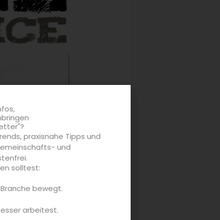
nfos,
nbringen
etter"?
rends, praxisnahe Tipps und
 Gemeinschafts- und
tenfrei.
n solltest:
e Branche bewegt.
besser arbeitest.