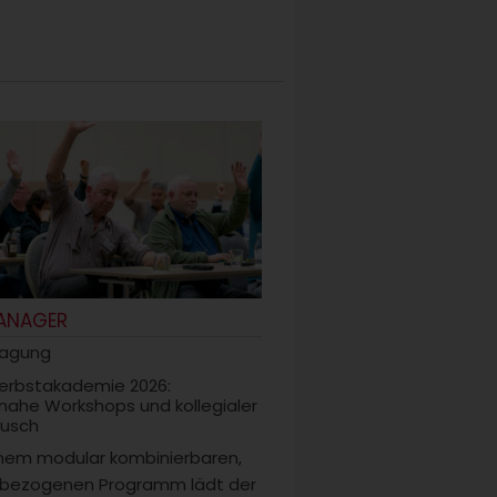
ANAGER
tagung
erbstakademie 2026:
snahe Workshops und kollegialer
usch
inem modular kombinierbaren,
sbezogenen Programm lädt der