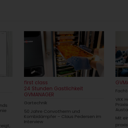
first class
GVM
24 Stunden Gastlichkeit
Fach
GVMANAGER
VKK H
Gartechnik
Praxi
ends
Austa
mie
50 Jahre Convotherm und
Kombidämpfer – Claus Pedersen im
Mit e
Interview
praxi
zeigt,