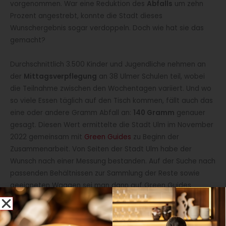
vorgenommen. War eine Reduktion des
Abfalls
um zehn
Prozent angestrebt, konnte die Stadt dieses
Wunschergebnis sogar verdoppeln. Doch wie hat sie das
gemacht?
Durchschnittlich 3.500 Kinder und Jugendliche nehmen an
der
Mittagsverpflegung
an 38 Ulmer Schulen teil, wobei
die Teilnahme zwischen den Wochentagen variiert. Und wo
so viele Essen täglich auf den Tisch kommen, fällt auch das
eine oder andere Gramm Abfall an:
140 Gramm
genauer
gesagt. Diesen Wert ermittelte die Stadt Ulm im November
2022 gemeinsam mit
Green Guides
zu Beginn der
Zusammenarbeit. Von Seiten der Stadt Ulm habe der
Wunsch nach einer Messung bestanden. Auf der Suche nach
passenden Behältnissen zur Sammlung der Reste sowie
geeigneten Waagen sei man dann auf Green Guides
aufmerksam geworden.