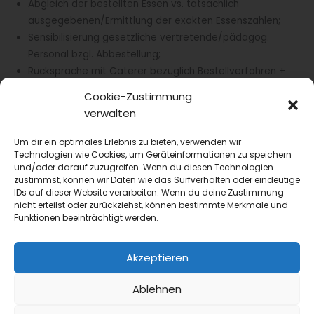
Abgleich der bestellten Essen vs. tatsächlich
ausgegebenen/Ermittlung der exakten Essenszahlen;
Sensibilisierung gesetzliche vertretende/pädagog.
Personal bzgl. Abbestellung;
Rücksprache mit Caterer bezüglich Bestellverfahren +
gegebenenfalls Umstellung;
Cookie-Zustimmung
Kommunikation zw. Caterer + Küchenpersonal stärken
verwalten
(Feedbackbögen hinsichtlich Zufriedenheit mit Essen und
Portionsgrößen) bzw. Kommunikation zwischen
Um dir ein optimales Erlebnis zu bieten, verwenden wir
Küchenpersonal und unserem Sachgebiet bzgl. der
Technologien wie Cookies, um Geräteinformationen zu speichern
und/oder darauf zuzugreifen. Wenn du diesen Technologien
Speiseplangestaltung in den Mischküchen (regelmäßiges
zustimmst, können wir Daten wie das Surfverhalten oder eindeutige
Feedback);
IDs auf dieser Website verarbeiten. Wenn du deine Zustimmung
Kommunikation zw. Küchenpersonal und Person, die für
nicht erteilst oder zurückziehst, können bestimmte Merkmale und
Funktionen beeinträchtigt werden.
Essensbestellung verantwortlich ist stärken (Welche
Komponenten werden gut gegessen, welche werden
nicht so gut angenommen → standortspezifisch
Akzeptieren
bestellen);
Ablehnen
Sensibilisierung für Just-in-Time-Produktion in
Mischküchen;