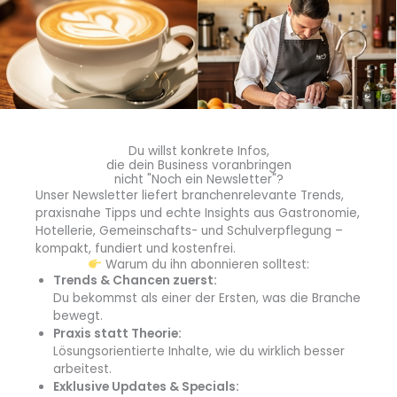
Neben der engen Begleitung und dem Austausch mit den
Projektverantwortlichen schätzt
Sabrina Menzel
, Leitung im
Sachgebiet Ernährung der Stadt Ulm, auch die sehr
Du willst konkrete Infos,
detaillierten Ergebnisreports inkl. Auswertung der
die dein Business voranbringen
nicht "Noch ein Newsletter"?
Ergebnisse und der Rücksprache bezüglich Möglichkeiten
Unser Newsletter liefert branchenrelevante Trends,
und Potenzialen zu Einsparungen.
praxisnahe Tipps und echte Insights aus Gastronomie,
Hotellerie, Gemeinschafts- und Schulverpflegung –
Im Interview geben sowohl
Sabrina
Menzel
(s. u.), Leitung
kompakt, fundiert und kostenfrei.
Warum du ihn abonnieren solltest:
im Sachgebiet Ernährung der Stadt Ulm, als auch
Torsten
Trends & Chancen zuerst:
von Borstel
(s .u.), Geschäftsführender Gesellschafter von
Du bekommst als einer der Ersten, was die Branche
Green Guides, tiefere Einblicke in den Ablauf einer
bewegt.
Abfallmessung
durch Green Guides. Darüber hinaus gibt es
Praxis statt Theorie:
weitere Informationen über erzielte Ergebnisse und
Lösungsorientierte Inhalte, wie du wirklich besser
arbeitest.
Erfahrungen.
Exklusive Updates & Specials: