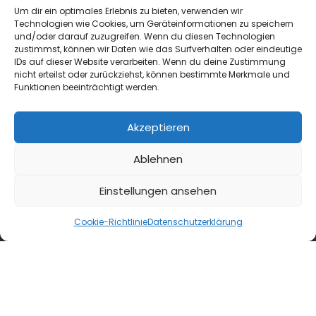
blmedien.de
Um dir ein optimales Erlebnis zu bieten, verwenden wir
Technologien wie Cookies, um Geräteinformationen zu speichern
und/oder darauf zuzugreifen. Wenn du diesen Technologien
blgastro.de
zustimmst, können wir Daten wie das Surfverhalten oder eindeutige
IDs auf dieser Website verarbeiten. Wenn du deine Zustimmung
nicht erteilst oder zurückziehst, können bestimmte Merkmale und
moproweb.de
Funktionen beeinträchtigt werden.
kaeseweb.de
Akzeptieren
fleischnet.de
Ablehnen
diehaccpapp.de
Einstellungen ansehen
diefleischerapp.de
Cookie-Richtlinie
Datenschutzerklärung
diebestellapp.de
promedia-thekentv.de