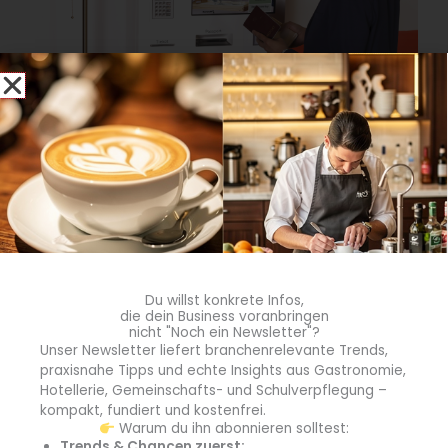
Self-Check-In- und digitale Guest-Journey-Lösungen
sind heute gefragt: Citadel Hotelsoftware bietet
Lösungen aus einer Hand.
(Quelle: Citadel Hotelsoftware)
Citadel Hotelsoftware auf der Internorga 2025
Mit Citadel Hotelsoftware, Partner für moderne
Hotellerie, haben die Verantwortlichen die Zukunft ihres
Du willst konkrete Infos,
Hotels im Griff – flexibel, transparent und
die dein Business voranbringen
kundenorientiert. Wer mehr über die Lösungen von
nicht "Noch ein Newsletter"?
Unser Newsletter liefert branchenrelevante Trends,
Citadel erfahren möchte, für den lohnt ein Besuch des
praxisnahe Tipps und echte Insights aus Gastronomie,
Messestandes auf der Internorga:
Halle A2, Stand 208
.
Hotellerie, Gemeinschafts- und Schulverpflegung –
kompakt, fundiert und kostenfrei.
Quelle: Citadel Hotelsoftware
Warum du ihn abonnieren solltest:
Trends & Chancen zuerst: