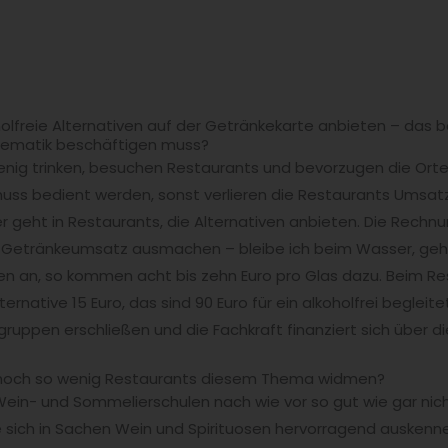
olfreie Alternativen auf der Getränkekarte anbieten – das
Thematik beschäftigen muss?
enig trinken, besuchen Restaurants und bevorzugen die Orte,
muss bedient werden, sonst verlieren die Restaurants Umsatz:
 geht in Restaurants, die Alternativen anbieten. Die Rechnun
Getränkeumsatz ausmachen – bleibe ich beim Wasser, geht
en an, so kommen acht bis zehn Euro pro Glas dazu. Beim Res
Alternative 15 Euro, das sind 90 Euro für ein alkoholfrei begl
gruppen erschließen und die Fachkraft finanziert sich über 
r noch so wenig Restaurants diesem Thema widmen?
Wein- und Sommelierschulen nach wie vor so gut wie gar nic
 sich in Sachen Wein und Spirituosen hervorragend auskennen