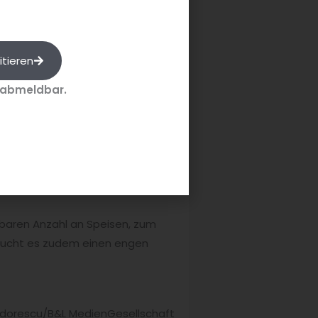
ng geben, im Falle des Urlaubs
 leichteste Weg ist
„Ton-in-Ton“
:
Zitrusfrucht sein, ein Gewürz
itieren
Zitruskonfitüre, die Noten der
 abmeldbar.
oriander aromatisiertes Wasser
rschließbares Gefäß mit Wasser
en Infusion von Hibiskusblüten
y souverän, frisch und mit
ubaren Anzahl an Speisen, zum
braucht es zudem einen engen
odorescu/B&L MedienGesellschaft