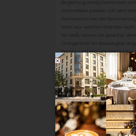
Begleitung wenig Kenntnisse auf
Sommeliers passen. Oft wird dem
Restaurants bei der Reservierung
Gast aus welchen Gründen auch im
Ich weiß, wovon ich spreche, den
Orangensaft im Wasserglas angeb
Regel – und das war kein großer
des Weines angeboten wurden und
ich denn Wasser mit oder ohne 
Was empfehlen Sie den Gastrono
Das Wichtigste ist: die Speise ste
Rampenlicht, das Getränk beglei
nicht aber von einer Cola oder ei