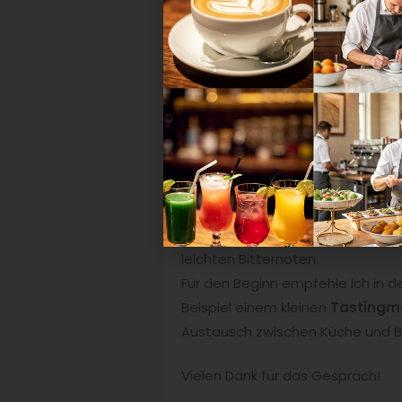
Es muss klar sein, wer für die al
oder eine Krankheit. Dabei gibt e
nehmen Sie ein Aroma aus der Spe
oder verwendete Kräuter. Der Klass
Bergamotte im Tee korrespondier
Ein Getränk kann auch
ergänzen
gereicht werden, dazu wird frisc
gegeben: das Getränk ergänzt da
Eine dritte Möglichkeit ist das Pri
zusammen mit Agavensirup, Limett
leichten Bitternoten.
Für den Beginn empfehle ich in 
Beispiel einem kleinen
Tastingm
Austausch zwischen Küche und B
Vielen Dank für das Gespräch!