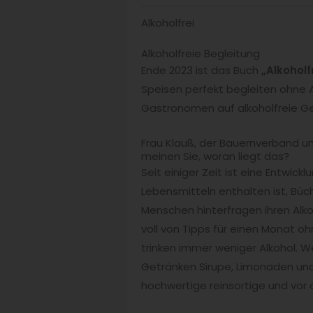
Alkoholfrei
Alkoholfreie Begleitung
Ende 2023 ist das Buch
„Alkoholf
Speisen perfekt begleiten ohne A
Gastronomen auf alkoholfreie Get
Frau Klauß, der Bauernverband u
meinen Sie, woran liegt das?
Seit einiger Zeit ist eine Entwic
Lebensmitteln enthalten ist, Büc
Menschen hinterfragen ihren Alko
voll von Tipps für einen Monat o
trinken immer weniger Alkohol. We
Getränken Sirupe, Limonaden und
hochwertige reinsortige und vor a