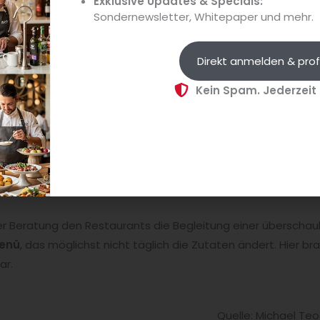
Exklusive Updates & Specials:
koholfreie Begleitung zuständig ist, und es muss eine Vertretu
Sondernewsletter, Whitepaper und mehr.
s drei Möglichkeiten, eine Speise zu begleiten: der erste und
ise und komponieren Sie daraus ein Getränk. Das kann eine 
Direkt anmelden & prof
iker in diesem Fall ist ein Earl Grey und ein Toast mit einer 
Kein Spam. Jederzeit
en mit den süß-bitteren Noten der Konfitüre.
d
agieren: zu einem indischen Curry kann ein mit frischem K
her Koriander leicht angedrückt und für eine Nacht in ein ve
s würzige Curry mit frischen Noten des Korianders.
nzip der
Kontraste
: das Curry kann mit einer säuerlich-frisch
ensaft und Tonic begleitet werden – sie begleitet ein Curr
der Beratung den Restaurants die Begleitung einer überscha
enü
, das möglichst nicht täglich die Zutaten ändert. Hier 
ar.
Quelle: Michael Te