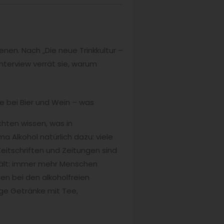
enen. Nach „Die neue Trinkkultur –
nterview verrät sie, warum
 bei Bier und Wein – was
chten wissen, was in
 Alkohol natürlich dazu: viele
Zeitschriften und Zeitungen sind
nhält: immer mehr Menschen
den bei den alkoholfreien
ige Getränke mit Tee,