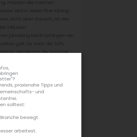
ung, müssen die meisten
se wird in vielen Fine-Dining-
iere, nicht aber danach, ob der
r Inklusion.
enen jahrelang bei Empfängen ein
iten galt für mich die 0,0%
Gästen detailreich die Vorzüge
 Gegenfrage gestellt wurde, ob
nfos,
nbringen
etter"?
rends, praxisnahe Tipps und
 Gemeinschafts- und
tenfrei.
n solltest:
e Branche bewegt.
p: der Speise gehört das
 wie einem geröstetem Grüntee,
besser arbeitest.