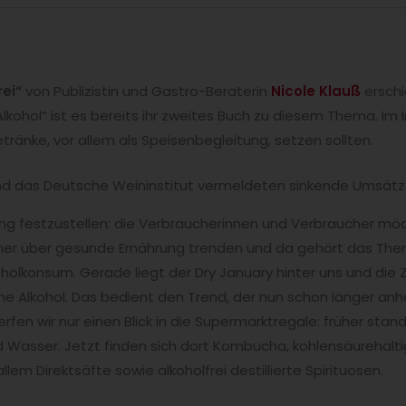
rei“
von Publizistin und Gastro-Beraterin
Nicole Klauß
erschi
lkohol“ ist es bereits ihr zweites Buch zu diesem Thema. Im I
ränke, vor allem als Speisenbegleitung, setzen sollten.
nd das Deutsche Weininstitut vermeldeten sinkende Umsätze
klung festzustellen: die Verbraucherinnen und Verbraucher mö
her über gesunde Ernährung trenden und da gehört das Thema
holkonsum. Gerade liegt der Dry January hinter uns und die 
hne Alkohol. Das bedient den Trend, der nun schon länger a
rfen wir nur einen Blick in die Supermarktregale: früher stan
 Wasser. Jetzt finden sich dort Kombucha, kohlensäurehalt
llem Direktsäfte sowie alkoholfrei destillierte Spirituosen.