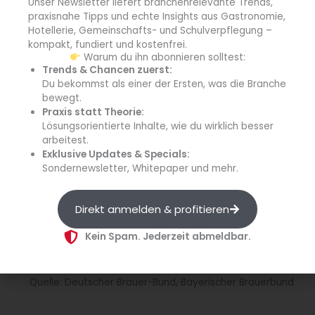
Unser Newsletter liefert branchenrelevante Trends,
Hotel- und Gaststättenverbandes
Angela Inselkammer
,
praxisnahe Tipps und echte Insights aus Gastronomie,
dem Präsidenten des Bayerischen Brauerbundes
Georg
Hotellerie, Gemeinschafts- und Schulverpflegung –
Schneider
und der amtierenden Bayerischen Bierkönigin
kompakt, fundiert und kostenfrei.
Warum du ihn abonnieren solltest:
Sarah Jäger
sowie der Hallertauer Hopfenkönigin
Trends & Chancen zuerst:
Theresa Hagl
den Bierausschank von insgesamt 1.000
Du bekommst als einer der Ersten, was die Branche
Liter Freibier mit drei verschiedenen Biersorten aus dem
bewegt.
Bierbrunnen am Oskar-von-Miller-Ring 1.
Praxis statt Theorie:
Lösungsorientierte Inhalte, wie du wirklich besser
arbeitest.
Exklusive Updates & Specials:
info
Sondernewsletter, Whitepaper und mehr.
Direkt anmelden & profitieren
Aufgepasst!
Noch mehr zum Thema 
Bier
 gibt es in der Ausgabe 
Kein Spam. Jederzeit abmeldbar.
gezapft
 unseres Getränkesupplements 
TRINKtime
.
Quelle: Deutscher Brauer-Bund, Bayerischer Brauerbund