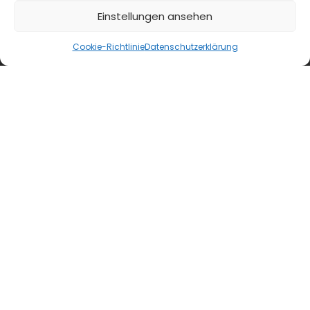
Einstellungen ansehen
blmedien.de
Cookie-Richtlinie
Datenschutzerklärung
blgastro.de
moproweb.de
kaeseweb.de
fleischnet.de
diehaccpapp.de
diefleischerapp.de
diebestellapp.de
promedia-thekentv.de