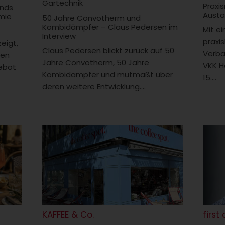
Gartechnik
Praxi
ends
Austa
mie
50 Jahre Convotherm und
Kombidämpfer – Claus Pedersen im
Mit e
Interview
praxi
zeigt,
Claus Pedersen blickt zurück auf 50
Verba
men
Jahre Convotherm, 50 Jahre
VKK H
ebot
Kombidämpfer und mutmaßt über
15....
deren weitere Entwicklung....
KAFFEE & Co.
first