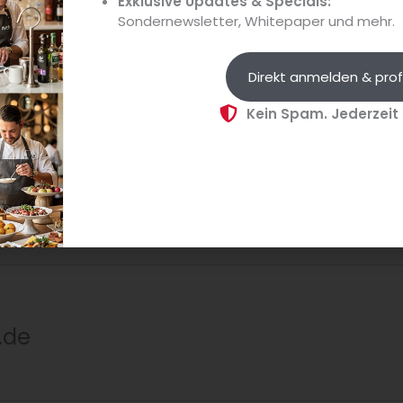
Exklusive Updates & Specials:
egen. Ob Sie Inspiration für Ihre Speisekarte suchen, Ihr Kon
Sondernewsletter, Whitepaper und mehr.
hten – dieses Magazin liefert alle Antworten.
gitale Ausgabe
kaufen. Im
Shop
können Sie zudem ein Mini-A
Direkt anmelden & prof
Kein Spam. Jederzeit
.de