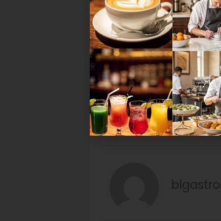
Geschichten, die die Branche bew
kommende Trends informieren möc
Diese Ausgabe können Sie als
di
abschließen.
blgastro