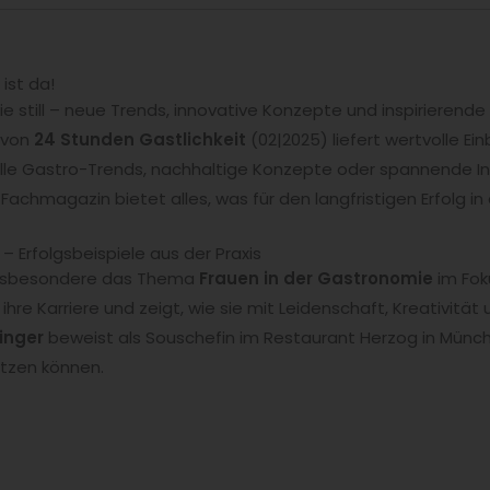
ist da!
e still – neue Trends, innovative Konzepte und inspirieren
 von
24 Stunden Gastlichkeit
(02|2025) liefert wertvolle Ei
lle Gastro-Trends, nachhaltige Konzepte oder spannende I
chmagazin bietet alles, was für den langfristigen Erfolg in
 Erfolgsbeispiele aus der Praxis
 insbesondere das Thema
Frauen in der Gastronomie
im Fok
n ihre Karriere und zeigt, wie sie mit Leidenschaft, Kreativit
inger
beweist als Souschefin im Restaurant Herzog in Münc
tzen können.