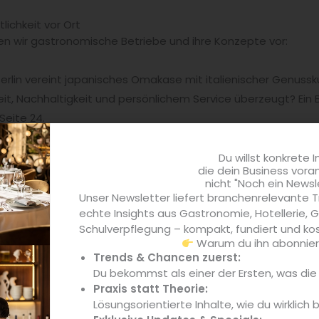
lichkeit vor Ort
en wir gastronomische Betriebe und ihre Konzepte vor:
Berlin vereint japanisches Omakase mit italienischer Genussk
it, Nachhaltigkeit und persönlichem Service überzeugt? Ein
Seite 24.
it gereist – über 50 Länder hat sie kulinarisch erkundet. Doc
mitten ins Herz von Köln – in ihr eigenes Fine-Dining-Restaura
Du willst konkrete I
die dein Business vora
 regional und zukunftsfähig – das Frölichs Bremen zeigt, w
nicht "Noch ein Newsl
rbindet Qualität mit fairen Preisen, regionalen Partnern und k
Unser Newsletter liefert branchenrelevante T
echte Insights aus Gastronomie, Hotellerie,
Das Restaurant Oberholz am Bozner Hausberg bietet Gourme
Schulverpflegung – kompakt, fundiert und kos
itektur-Fans sind von den sich organisch in die Bergwelt ein
Warum du ihn abonniere
Trends & Chancen zuerst:
Du bekommst als einer der Ersten, was di
e von morgen gestalten
Praxis statt Theorie:
den Gastlichkeit
steckt voller praxisnaher Tipps, innovative
Lösungsorientierte Inhalte, wie du wirklich 