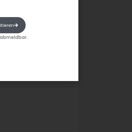
zept erweitern oder sich über
bo zum Vorzugspreis
itieren
 abmeldbar.
Quelle: 24 Stunden Gastlichkeit