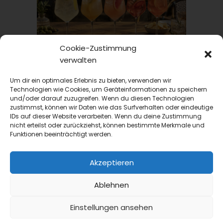
Cookie-Zustimmung
TRINKtime
verwalten
Drinks
Um dir ein optimales Erlebnis zu bieten, verwenden wir
Spritz-Saison 2026: Aperitif-Ideen für die Sommer-
Technologien wie Cookies, um Geräteinformationen zu speichern
Terrasse
und/oder darauf zuzugreifen. Wenn du diesen Technologien
zustimmst, können wir Daten wie das Surfverhalten oder eindeutige
Aperol Spritz hat seine Vormachtstellung
IDs auf dieser Website verarbeiten. Wenn du deine Zustimmung
gehalten, aber was spricht gegen
nicht erteilst oder zurückziehst, können bestimmte Merkmale und
Abwechslung? Wir stellen hier ein paar
Funktionen beeinträchtigt werden.
Optionen für die diesjährige...
Akzeptieren
Ablehnen
Einstellungen ansehen