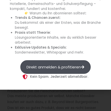
Unsere Klassiker, das bodhi Pfanderl und der
Hotellerie, Gemeinschafts- und Schulverpflegung –
Kaiserschmarrn kommen immer gut an. Einige Gerichte
kompakt, fundiert und kostenfrei.
wurden im Lauf der Jahre zu Dauerbrennern. Würden wir
Warum du ihn abonnieren solltest:
Trends & Chancen zuerst:
die von der Karte streichen, würden einige Gäste wohl
Du bekommst als einer der Ersten, was die Branche
eine Onlinepetition starten. Wir haben einen
bewegt.
Stammgäste-Anteil von etwa 40 Prozent, deswegen ist
Praxis statt Theorie:
unsere Karte relativ fixiert.
Lösungsorientierte Inhalte, wie du wirklich besser
arbeitest.
Welche Zutaten sind für die vegane Küche unabdingbar?
Exklusive Updates & Specials:
Für unsere Alternativprodukte brauchen wir Soja und
Sondernewsletter, Whitepaper und mehr.
Weizen.
Direkt anmelden & profitieren
Welche Zutat der veganen Küche wird oft unterschätzt?
Keine Zutat, sondern die vegane Küche insgesamt wird
Kein Spam. Jederzeit abmeldbar.
unterschätzt.
Produzieren Sie die Fleischalternativen selbst?
Das meiste produzieren wir selbst. Manche Klassiker
kaufen wir auch dazu, z. B. Beyond Meat Burgerpatties.
Das ist ein so gutes Produkt, dass wir es nicht besser