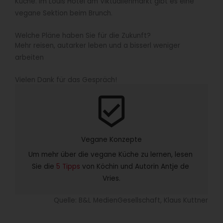
Küche. Im Louis Hotel am Viktualienmarkt gibt es eine
vegane Sektion beim Brunch.
Welche Pläne haben Sie für die Zukunft?
Mehr reisen, autarker leben und a bisserl weniger
arbeiten
Vielen Dank für das Gespräch!
beenhere
Vegane Konzepte
Um mehr über die vegane Küche zu lernen, lesen 
Sie die 
5 Tipps
 von Köchin und Autorin Antje de 
Vries.
Quelle: B&L MedienGesellschaft, Klaus Kuttner