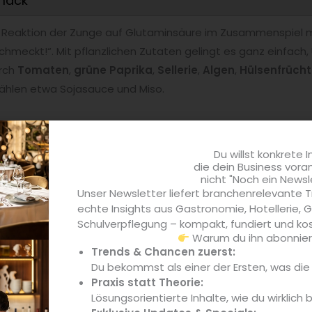
hmack
e Reaktion der Zunge auf Glutaminsäure im Zusammenspiel m
chmeckt!“. Mit pflanzlichen Zutaten gelingt es ganz einfach,
urch
Tomaten
,
grüne Paprika
,
Sellerie
,
Algen
,
Hülsenfrüch
zählen etwa Sojasauce und Miso.
Du willst konkrete I
die dein Business vora
nicht "Noch ein Newsl
Unser Newsletter liefert branchenrelevante T
echte Insights aus Gastronomie, Hotellerie,
utzen
Schulverpflegung – kompakt, fundiert und kos
Warum du ihn abonniere
räfte: Sie beeinflussen Augen, Geschmack und Sättigung.
Pi
Trends & Chancen zuerst:
auntöne
dagegen einen hohen Anteil der Baustoff-Proteine
Du bekommst als einer der Ersten, was di
e
reizvolle Impulse
. Das überlistet das Gehirn, denn die Sinn
Praxis statt Theorie:
Lösungsorientierte Inhalte, wie du wirklich 