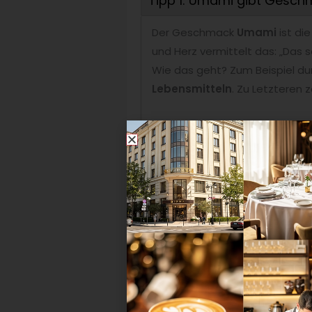
Tipp 1: Umami gibt Gesc
Der Geschmack
Umami
ist di
und Herz vermittelt das: „Das s
Wie das geht? Zum Beispiel d
Lebensmitteln
. Zu Letzteren 
Tipp 2: Kraft der Farben n
Bunte Farben
besitzen Superk
täuschen Energiedichte vor,
Br
diesen Farben senden Gericht
Der Gast ist schneller satt.