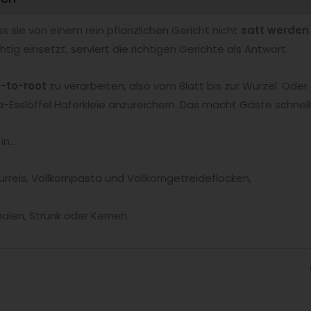
 sie von einem rein pflanzlichen Gericht nicht
satt werden
htig einsetzt, serviert die richtigen Gerichte als Antwort.
f-to-root
zu verarbeiten, also vom Blatt bis zur Wurzel. Od
-Esslöffel Haferkleie anzureichern. Das macht Gäste schnell
 in…
rreis, Vollkornpasta und Vollkorngetreideflocken,
Schalen, Strunk oder Kernen.