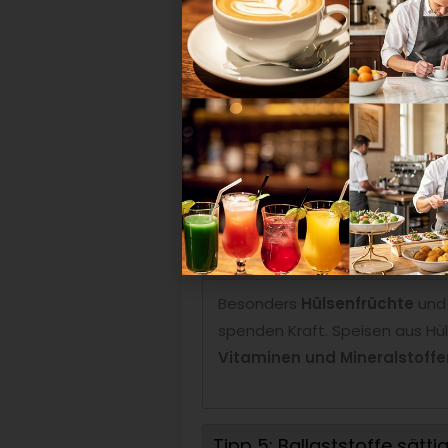
Tipp 3: Textur und Sound 
Ob Knuspern, Creme oder Cru
veganen Gerichten. Wie wäre e
Gäste mit einer aufregenden 
Tipp 4: Pflanzenproteine 
Besonders
Hülsenfrüchte
un
spenden Kraft. Speisen aus Hü
Vitaminen und Mineralstoffe
Tipp 5: Ballaststoffe sätti