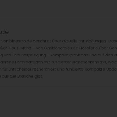
.de
n von blgastro.de berichtet über aktuelle Entwicklungen, T
er-Haus-Markt – von Gastronomie und Hotellerie über Ge
ng und Schulverpflegung – kompakt, praxisnah und auf den P
fahrene Fachredaktion mit fundierter Branchenkenntnis, welc
 für Entscheider recherchiert und fundierte, kompakte Upda
 aus der Branche gibt.