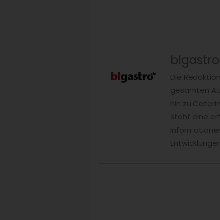
blgastro
Die Redaktio
gesamten Auß
hin zu Cateri
steht eine er
Informationen
Entwicklungen