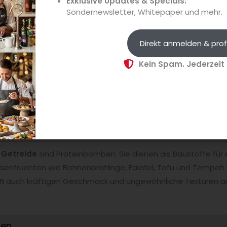
Exklusive Updates & Specials:
Sondernewsletter, Whitepaper und mehr.
runden ab
Direkt anmelden & prof
nch –
Texturen und Geräusche
bringen
Abwechslung
in de
Kein Spam. Jederzeit
s also mal mit einem Sellerie-Reverse-Schnitzel oder eine
Textur zu überraschen?
bringen Power
d
Getreide
sind Proteinbomben. Sie dienen als Baustoffe für
lsenfrüchten wie Bohnenbratlinge, Falafel, Tofu und Tempe
n
auch kräftigen Geschmack und ungewöhnliche Texturen auf 
gen