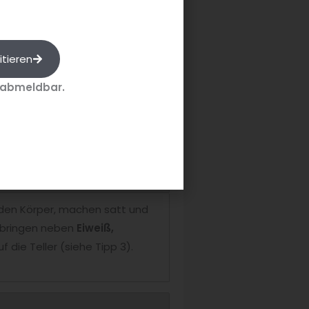
itieren
n Mund. Natürlich auch bei
 abmeldbar.
m Hafer-Schoko-Pudding, um die
 den Körper, machen satt und
h bringen neben
Eiweiß,
die Teller (siehe Tipp 3).