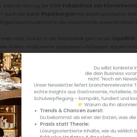
n, welchen Beitrag der
CO2-Fußabdruck von Küchentechn
ft durch die Rubrik
#spürbargrün
mit einem pointierten Beit
ltigkeitskommunikation in der Gastronomie auseinandersetz
en nicht zu kurz: In der Finanzrubrik geht es um
Liquidität
lle Risiken strukturierter analysieren und besser steuern kö
rch die
TRINKtime
mit News und Trends aus der Getränkebra
Du willst konkrete I
eady-to-Drink-Konzepte
sowie aktuelle Produktneuheiten.
die dein Business vora
nicht "Noch ein Newsl
Unser Newsletter liefert branchenrelevante T
bietet damit erneut fundierte Marktinformationen, praxisnah
echte Insights aus Gastronomie, Hotellerie,
e aktiv gestalten.
Schulverpflegung – kompakt, fundiert und kos
Warum du ihn abonniere
Trends & Chancen zuerst:
en Gastlichkeit
steckt voller praxisnaher Tipps, innovativer
Du bekommst als einer der Ersten, was di
egen. Ob Sie Inspiration für Ihre Speisekarte suchen, Ihr Kon
Praxis statt Theorie:
hten – dieses Magazin liefert alle Antworten.
Lösungsorientierte Inhalte, wie du wirklich 