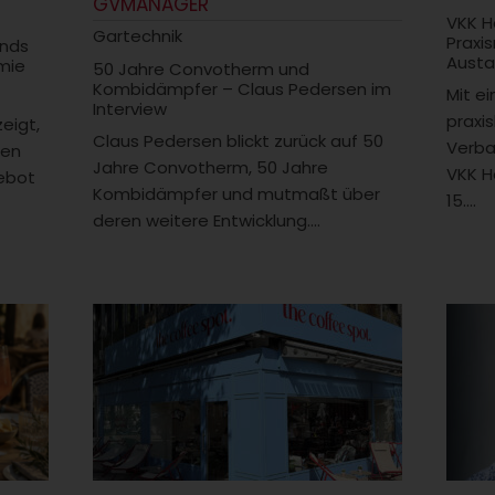
GVMANAGER
VKK H
Gartechnik
Praxi
ends
Austa
mie
50 Jahre Convotherm und
Kombidämpfer – Claus Pedersen im
Mit e
Interview
praxi
zeigt,
Claus Pedersen blickt zurück auf 50
Verba
men
Jahre Convotherm, 50 Jahre
VKK H
ebot
Kombidämpfer und mutmaßt über
15....
deren weitere Entwicklung....