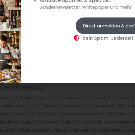
Exklusive Updates & Specials:
Sondernewsletter, Whitepaper und mehr.
gitale Ausgabe
kaufen. Im
Shop
können Sie zudem ein Mini-A
Direkt anmelden & prof
Kein Spam. Jederzeit
 Teodorescu
teur der Fachmagazine first class und Kaffee & Co. widmet 
t Leidenschaft den Themen Getränke, Kaffee und Gastronomi
ren Gespür für Trends und Innovationen in der Branche ver
t einem starken Netzwerk. Sein Ziel: Leser mit spannenden I
en Geschichten rund um Genuss und Gastfreundschaft zu beg