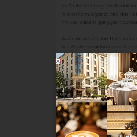
Im Technikteil fragt die Redaktio
leisten kann. Ergänzt wird das He
mit der Zukunft gängiger Nachha
Auch wirtschaftliche Themen komm
wie Gastronomiebetriebe finanzie
Abgerundet wird die Ausgabe du
rund um
Spritz 26
, ein Blick auf
R
24 Stunden Gastlichkeit 03/2026 
Konzepte für alle, die Gastronomi
Die Ausgabe 3|2026 von
24 Stund
Geschichten, die die Branche bew
kommende Trends informieren möc