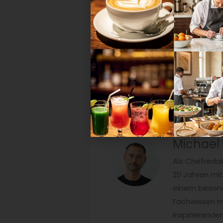
Diese Ausgabe können Sie als
di
abschließen.
Michael
Als Chefredak
20 Jahren mi
einem besonde
Fachwissen mi
inspirierend