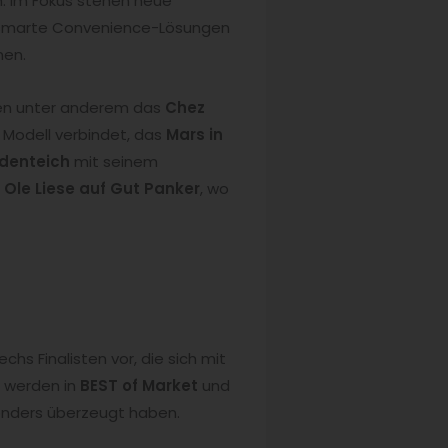
h. Im Fokus stehen neue
, smarte Convenience-Lösungen
nen.
rden unter anderem das
Chez
 Modell verbindet, das
Mars in
odenteich
mit seinem
Ole Liese auf Gut Panker
, wo
echs Finalisten vor, die sich mit
m werden in
BEST of Market
und
onders überzeugt haben.