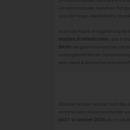
professionalisiert und warum Sna
Umsatzchancen zwischen To-go, 
und die Frage, wie Betriebe Snack
Auch die Rubrik Erfolgskonzepte 
Madlen in Wiesbaden
, das fra
Berlin
als gastronomisches Herzst
außergewöhnlichen Zusammenspie
eine neue kulinarische Handschri
Darüber hinaus widmet sich di
emotionalen Interpretationen von
NEXT of Market 2026
die Produk