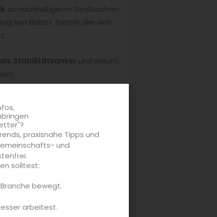
ik
zu nachhaltigeren Großküchen
rag von Balázs Tarsoly, der sich
t.
 als Stabilitätsanker
und darum,
nnen.
nche – darunter Aperitif-Ideen
nfos,
nbringen
etter"?
rends, praxisnahe Tipps und
e Impulse und inspirierende
 Gemeinschafts- und
tenfrei.
n solltest:
 Ideen und spannender
e Branche bewegt.
zept erweitern oder sich über
besser arbeitest.