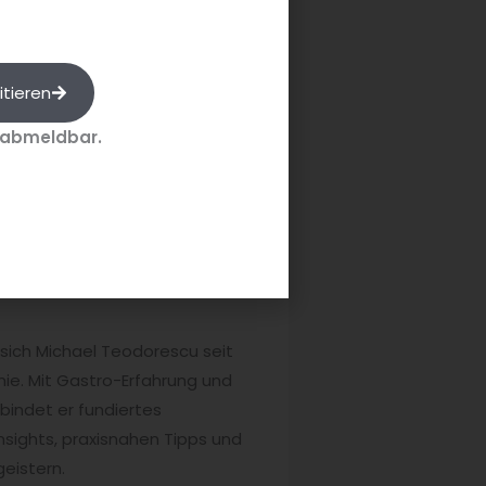
bo zum Vorzugspreis
itieren
Quelle: 24 Stunden Gastlichkeit
 abmeldbar.
sich Michael Teodorescu seit
e. Mit Gastro-Erfahrung und
bindet er fundiertes
nsights, praxisnahen Tipps und
eistern.