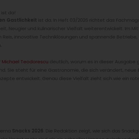
ist da!
en Gastlichkeit
ist da. In Heft 03/2026 richtet das Fachmaga
it, Neugier und kulinarischer Vielfalt weiterentwickelt. Im M
 Reis, innovative Techniklösungen und spannende Betriebe, d
.
r
Michael Teodorescu
deutlich, worum es in dieser Ausgabe ge
rend. Sie steht für eine Gastronomie, die sich verändert, neu
epte entwickelt. Genau diese Vielfalt zieht sich wie ein rot
Thema
Snacks 2026
. Die Redaktion zeigt, wie sich das Sna