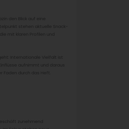
zin den Blick auf eine
ittelpunkt stehen aktuelle Snack-
ie mit klaren Profilen und
ht: Internationale Vielfalt ist
e Einflüsse aufnimmt und daraus
er Faden durch das Heft.
ckgeschäft zunehmend