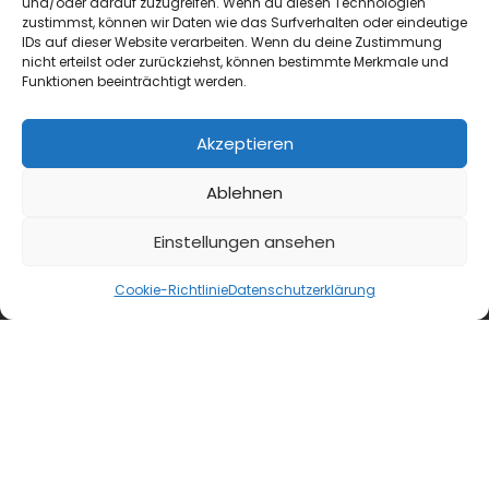
und/oder darauf zuzugreifen. Wenn du diesen Technologien
zustimmst, können wir Daten wie das Surfverhalten oder eindeutige
IDs auf dieser Website verarbeiten. Wenn du deine Zustimmung
nicht erteilst oder zurückziehst, können bestimmte Merkmale und
Funktionen beeinträchtigt werden.
Akzeptieren
Ablehnen
Einstellungen ansehen
Cookie-Richtlinie
Datenschutzerklärung
blmedien.de
blgastro.de
moproweb.de
kaeseweb.de