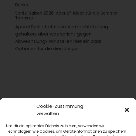
Drinks
Spritz-Saison 2026: Aperitif-Ideen für die Sommer-
Terrasse
Aperol Spritz hat seine Vormachtstellung
gehalten, aber was spricht gegen
Abwechslung? Wir stellen hier ein paar
Optionen für die diesjährige...
Cookie-Zustimmung
verwalten
Um dir ein optimales Erlebnis zu bieten, verwenden wir
Technologien wie Cookies, um Geräteinformationen zu speichern