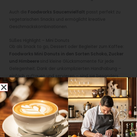
Auch die
Foodworks Saucenvielfalt
passt perfekt zu
vegetarischen Snacks und ermöglicht kreative
Geschmackskombinationen.
Süßes Highlight – Mini Donuts
Ob als Snack to go, Dessert oder Begleiter zum Kaffee:
Foodworks Mini Donuts in den Sorten Schoko, Zucker
und Himbeere
sind kleine Glücksmomente für jede
Gelegenheit. Dank der unkomplizierten Handhabung –
einfach auftauen und servieren – sind sie besonders
servicefreundlich und sparen wertvolle Zeit im
Küchenalltag.
Mit dem vegetarischen und veganen Sortiment von
Foodworks gelingt es, das Außer-Haus-Angebot flexibel
an die steigende Nachfrage nach pflanzlichen
Alternativen anzupassen. Von herzhaften Käse- und
Gemüsesnacks über pflanzliche Chicken-Alternativen bis