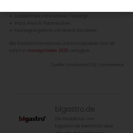
BBQ, Burger & Fingerfood
Veggie-Optionen und Snacks
Loaded Fries mit kreativen Toppings
Pizza, Pinsa & Flammkuchen
Festtagsangebote von Brunch bis Dinner
Alle Produktinformationen und Konzeptideen sind ab
sofort im
Konzeptfolder 2025
verfügbar.
Quelle: Foodworks/OSI Convenience
blgastro.de
Die Redaktion von
blgastro.de berichtet über
aktuelle Entwicklungen,