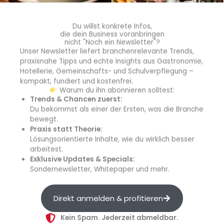
hin zu süßen Donuts: Foodworks bietet Lösungen, die
kulinarische Vielfalt, Effizienz undGästezufriedenheit
Du willst konkrete Infos,
verbinden – ideal für die
Planung des kommenden
die dein Business voranbringen
nicht "Noch ein Newsletter"?
Veganuary
und darüber hinaus.
Unser Newsletter liefert branchenrelevante Trends,
praxisnahe Tipps und echte Insights aus Gastronomie,
Für Profis entwickelt: Effizient. Vielseitig. Genussvoll.
Hotellerie, Gemeinschafts- und Schulverpflegung –
Alle Foodworks-Produkte sind konsequent auf die
kompakt, fundiert und kostenfrei.
Anforderungen des Außer-Haus-Markts
Warum du ihn abonnieren solltest:
Trends & Chancen zuerst:
zugeschnitten
:
Du bekommst als einer der Ersten, was die Branche
bewegt.
Zeitersparnis durch ready-to-heat-Konzepte
Praxis statt Theorie:
Hohe Produktsicherheit & Qualitätsstandards
Lösungsorientierte Inhalte, wie du wirklich besser
Flexible Zubereitung in Pfanne, Grill, Konvektomat,
arbeitest.
Exklusive Updates & Specials:
Fritteuse oder Airfryer
Sondernewsletter, Whitepaper und mehr.
Konzeptfolder 2025 – Inspirationen für jede Gelegenheit
Der neue Konzeptfolder 2025 liefert praxisnahe Ideen für
Direkt anmelden & profitieren
Events und Aktionen:
Kein Spam. Jederzeit abmeldbar.