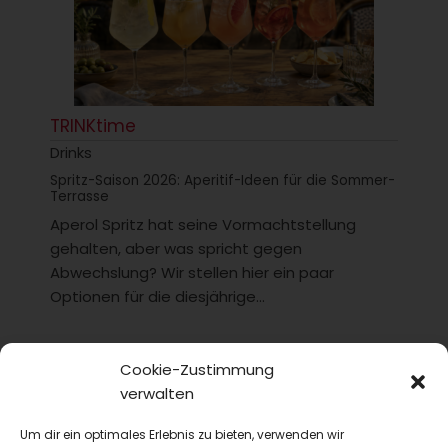
TRINKtime
Drinks
Spritz-Saison 2026: Aperitif-Ideen für die Sommer-
Terrasse
Aperol Spritz hat seine Vormachtstellung
gehalten, aber was spricht gegen
Abwechslung? Wir stellen hier ein paar
Optionen für die diesjährige...
Cookie-Zustimmung
verwalten
Um dir ein optimales Erlebnis zu bieten, verwenden wir