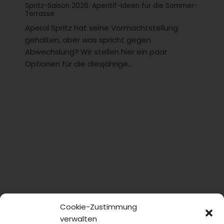
Spritz-Saison 2026: Aperitif-Ideen für die Sommer-
Terrasse
Aperol Spritz hat seine Vormachtstellung
gehalten, aber was spricht gegen
Abwechslung? Wir stellen hier ein paar
Optionen für die diesjährige...
Cookie-Zustimmung
verwalten