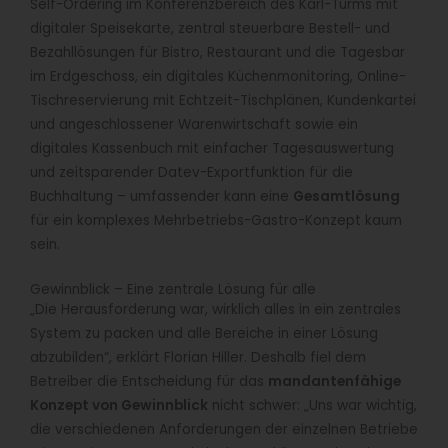
Self-Ordering im Konferenzbereich des Karl-Turms mit
digitaler Speisekarte, zentral steuerbare Bestell- und
Bezahllösungen für Bistro, Restaurant und die Tagesbar
im Erdgeschoss, ein digitales Küchenmonitoring, Online-
Tischreservierung mit Echtzeit-Tischplänen, Kundenkartei
und angeschlossener Warenwirtschaft sowie ein
digitales Kassenbuch mit einfacher Tagesauswertung
und zeitsparender Datev-Exportfunktion für die
Buchhaltung – umfassender kann eine
Gesamtlösung
für ein komplexes Mehrbetriebs-Gastro-Konzept kaum
sein.
Gewinnblick – Eine zentrale Lösung für alle
„Die Herausforderung war, wirklich alles in ein zentrales
System zu packen und alle Bereiche in einer Lösung
abzubilden“, erklärt Florian Hiller. Deshalb fiel dem
Betreiber die Entscheidung für das
mandantenfähige
Konzept von Gewinnblick
nicht schwer: „Uns war wichtig,
die verschiedenen Anforderungen der einzelnen Betriebe