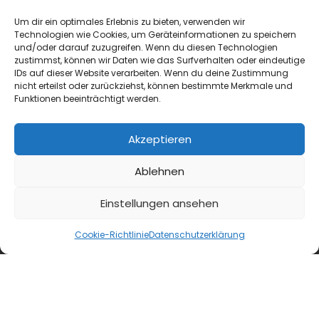
Um dir ein optimales Erlebnis zu bieten, verwenden wir
Technologien wie Cookies, um Geräteinformationen zu speichern
und/oder darauf zuzugreifen. Wenn du diesen Technologien
zustimmst, können wir Daten wie das Surfverhalten oder eindeutige
IDs auf dieser Website verarbeiten. Wenn du deine Zustimmung
nicht erteilst oder zurückziehst, können bestimmte Merkmale und
Funktionen beeinträchtigt werden.
Akzeptieren
Ablehnen
blmedien.de
Einstellungen ansehen
blgastro.de
Cookie-Richtlinie
Datenschutzerklärung
moproweb.de
kaeseweb.de
fleischnet.de