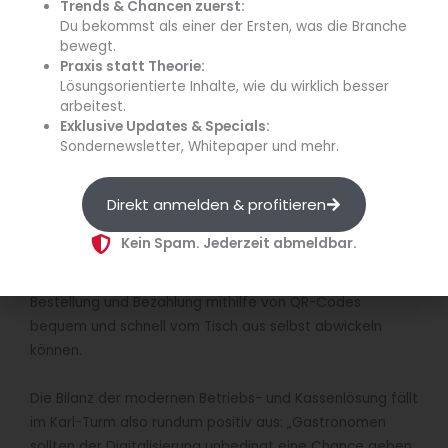
Trends & Chancen zuerst:
Aber natürlich genießen nicht nur die Mitarbeitenden die
Du bekommst als einer der Ersten, was die Branche
Vorteile der intelligenten Gesamtlösung: „Wir profitieren
bewegt.
von einem spürbaren Zeitgewinn, etwa beim Einpflegen
Praxis statt Theorie:
Lösungsorientierte Inhalte, wie du wirklich besser
aktueller Preise. Dank der Schnittstellen zu unseren
arbeitest.
Lieferanten sparen wir uns enorm viel Aufwand“,
Exklusive Updates & Specials:
bestätigt Florian Hiller. Auch im Hinblick auf die
Sondernewsletter, Whitepaper und mehr.
Buchführung sei der Schritt zur Digitalisierung definitiv
der richtige gewesen: Er schaffe die
notwendige
Direkt anmelden & profitieren
Transparenz und Sicherheit
, auch gegenüber den
Kontrollbehörden, so der Leiter der Gastronomie im Karl-
Kein Spam. Jederzeit abmeldbar.
Turm. Verschiedene Features erhöhten zudem den
Komfort für die Gäste
, die etwa im Konferenzbereich
Bestellung und Bezahlung mithilfe von QR-Codes
bequem und schnell vom Tisch aus selbst abwickeln
können.
Die Bilanz der modernen Betriebs- und Kassenlösung fällt
im Karl-Turm also rundum positiv aus: „Gastronomen
sollten der Digitalisierung unbedingt eine Chance geben,