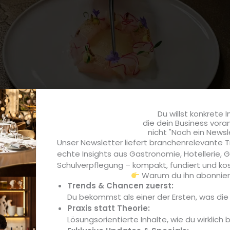
Du willst konkrete I
die dein Business vora
nicht "Noch ein Newsl
Unser Newsletter liefert branchenrelevante T
echte Insights aus Gastronomie, Hotellerie,
Schulverpflegung – kompakt, fundiert und kos
hle Schluchsee (Quelle: Tröndle Hotelbetriebe / Marius Trönd
Warum du ihn abonniere
JAN
Trends & Chancen zuerst:
artwig
. Der bereits aus dem Münchner
Atelier
für seine 3-S
Du bekommst als einer der Ersten, was di
Praxis statt Theorie:
Top-Liga geschafft und ein weiteres Mal seine brillante Gab
Lösungsorientierte Inhalte, wie du wirklich 
ht. Mit seinem
JAN
im Münchner Museumsquartier hat er sic