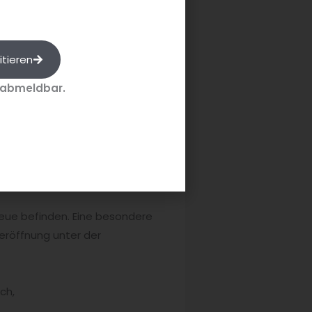
urde für seine kreative Küche
twig beherrscht Handwerk und
Produkten und Aromen – hier wird
itieren
äre, zu der das wertig-moderne
agen.
 abmeldbar.
 neue befinden. Eine besondere
eröffnung unter der
ch,