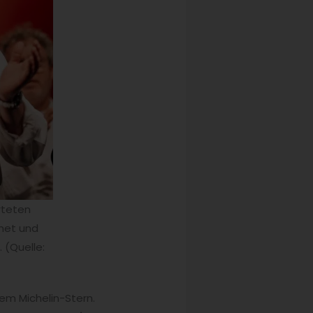
rteten
hnet und
 (Quelle:
em Michelin-Stern.