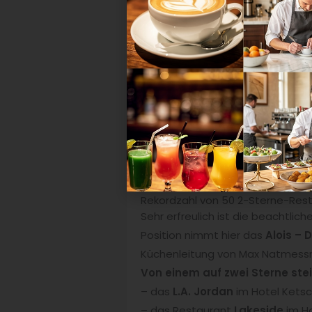
eigenen Restaurant
erfüllt, er 
direkt mit drei Sternen ausgezei
Technik in Perfektion und wagt a
internationales Top-Niveau geb
Interieur sowie der entspannte u
Rekordzahl von 50 2-Sterne-Res
Sehr erfreulich ist die beachtli
Position nimmt hier das
Alois – 
Küchenleitung von Max Natmessni
Von einem auf zwei Sterne ste
– das
L.A. Jordan
im Hotel Ketsc
– das Restaurant
Lakeside
im Ho