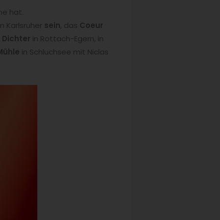
ne hat.
m Karlsruher
sein
, das
Coeur
 Dichter
in Rottach-Egern, in
Mühle
in Schluchsee mit Niclas