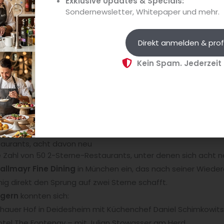
Exklusive Updates & Specials:
hat auch an seine vorherige Spitzenleistung angeknüpft und w
Sondernewsletter, Whitepaper und mehr.
chnet. Begeisterung bei den Michelin-Inspektoren: „Jan Har
uch mal etwas Unerwartetes. Fantastisch die Variation von 
Direkt anmelden & prof
oten!“ Und dann ist da noch die angenehm relaxte Atmosph
nd zugleich hochprofessionelle Service gleichermaßen beitr
Kein Spam. Jederzeit
taurants, acht davon neu
che Zahl von 50 2-Sterne-Restaurants, unter denen sich acht
Dallmayr Fine Dining
in München ein, das nach seiner Wieder
g direkt den Sprung auf zwei Sterne schafft.
igern
konnten sich:
hauer Hof in Deidesheim mit Küchenchef Daniel Schimkowits
tel The Fontenay – mit Julian Stowasser am Herd