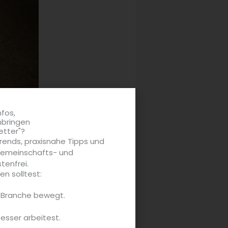
nfos,
nbringen
etter"?
rends, praxisnahe Tipps und
 Gemeinschafts- und
tenfrei.
le)
n solltest:
terne-Küche bekannte
e Branche bewegt.
e bewiesen, die ihn zu einem der
besser arbeitest.
h nicht nur den Traum vom