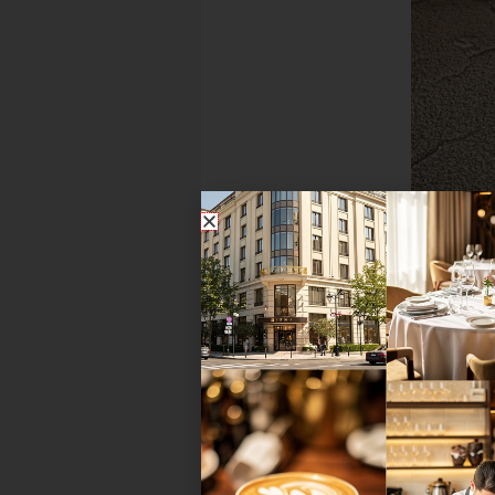
Mü
Das neue 3-Sterne-Restaurant 
Für eine Sensation sorgte
Jan H
Küchenchef hat es erneut in die 
besten Köche Deutschlands mac