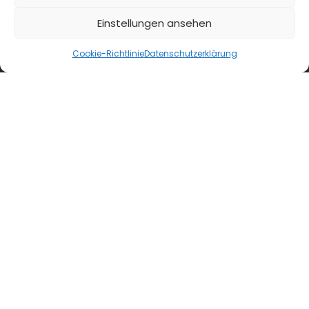
Einstellungen ansehen
blmedien.de
Cookie-Richtlinie
Datenschutzerklärung
blgastro.de
moproweb.de
kaeseweb.de
fleischnet.de
diehaccpapp.de
diefleischerapp.de
diebestellapp.de
promedia-thekentv.de