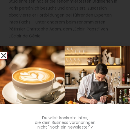
Studienreisen hat er die renommiertesten Brasserien in
Paris persönlich besucht und analysiert. Zusätzlich
absolvierte er Fortbildungen bei führenden Experten
ihres Fachs – unter anderem beim renommierten
Pâtissier Christophe Adam, dem „Éclair-Papst“ von
L’Éclair de Génie.
Mit La Brasserie Restaurant & Bar bringt er nun seine
Liebe zur französischen Küche und seine Präzision auf
den Teller – modern interpretiert, aber stets mit Respekt
vor der Tradition.
Quelle: Steigenberger Hotels
Du willst konkrete Infos,
die dein Business voranbringen
nicht "Noch ein Newsletter"?