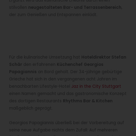
Ergänzt wird das kulinarische Erlebnis durch einen
stilvollen
neugestalteten Bar- und Terrassenbereich
,
der zum Genießen und Entspannen einlädt.
Für die kulinarische Umsetzung hat
Hoteldirektor Stefan
Schär
den erfahrenen
Küchenchef
Georgios
Papagiannis
an Bord geholt. Der 34-jährige gebürtige
Grieche hat sich in den vergangenen acht Jahren im
benachbarten Lifestyle-Hotel
Jaz in the City Stuttgart
einen Namen gemacht und das gastronomische Konzept
des dortigen Restaurants
Rhythms Bar & Kitchen
maßgeblich geprägt.
Georgios Papagiannis überließ bei der Vorbereitung auf
seine neue Aufgabe nichts dem Zufall: Auf mehreren