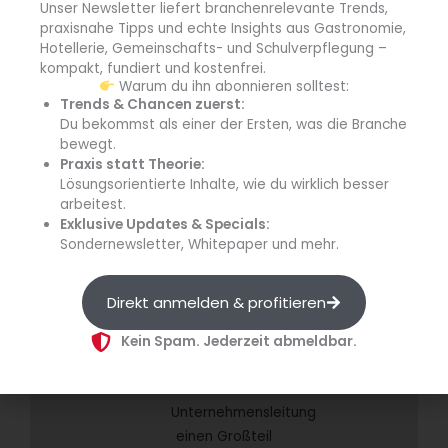
Unser Newsletter liefert branchenrelevante Trends,
praxisnahe Tipps und echte Insights aus Gastronomie,
Hotellerie, Gemeinschafts- und Schulverpflegung –
kompakt, fundiert und kostenfrei.
Warum du ihn abonnieren solltest:
Trends & Chancen zuerst:
Du bekommst als einer der Ersten, was die Branche
Widmann’s
bewegt.
Alb.leben erlebt
Praxis statt Theorie:
Generationswechsel
Lösungsorientierte Inhalte, wie du wirklich besser
arbeitest.
Exklusive Updates & Specials:
Im
Widmann’s Alb.leben
beginnt
Sondernewsletter, Whitepaper und mehr.
ein neues
Kapitel:
Direkt anmelden & profitieren
Nachdem
Anna
und
Andreas
Kein Spam. Jederzeit abmeldbar.
Widmann
bereits
seit 2017 in der
Unternehmensleitung
einen Großteil