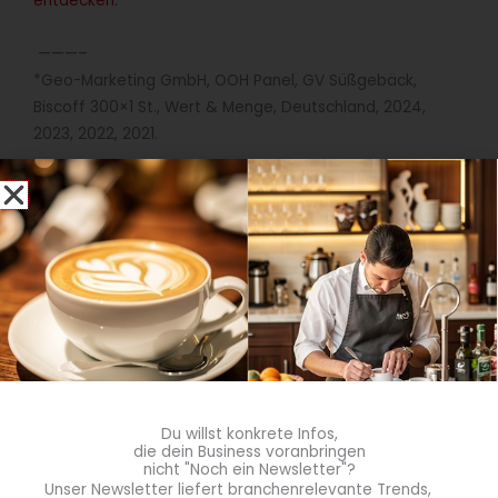
entdecken.
———–
*Geo-Marketing GmbH, OOH Panel, GV Süßgebäck,
Biscoff 300×1 St., Wert & Menge, Deutschland, 2024,
2023, 2022, 2021.
Quelle: Lotus Bakeries
blgastro.de
Die Redaktion von
blgastro.de berichtet über
Du willst konkrete Infos,
aktuelle Entwicklungen,
die dein Business voranbringen
Trends und Themen aus
nicht "Noch ein Newsletter"?
Unser Newsletter liefert branchenrelevante Trends,
dem gesamten Außer-