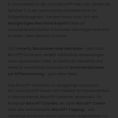
In Deutschland ist der Lotus Biscoff®-Keks seit Jahren die
*
Nummer 1
in der Gastronomie und Marktführer im
Süßgebäcksegment. Darüber hinaus lässt sich sein
einzigartiges Geschmacksprofil
ideal auf
verschiedenste Küchen-Kreationen übertragen und setzt
so jeden Trend gekonnt in Szene.
Ob De
sserts, Backwaren oder Getränke
– das Lotus
Biscoff®-Sortiment verleiht zahlreichen Anwendungen
einen spannenden Twist. So bietet der bewährte und
beliebte Geschmack Küchenprofis
kreative Optionen
zur Differenzierung
– ganz ohne Risiko.
Das Biscoff®-Sortiment für einzigartige Kreationen
Mit Lotus Biscoff® lassen sich Klassiker im Handumdrehen
in überraschende Biscoff®-Varianten abwandeln. Ob
knusprige
Biscoff
®
Crumbs
, die zarte
Biscoff
®
Creme
oder das verführerische
Biscoff
®
Topping
– das
vielseitige Sortiment bietet zahlreiche Möglichkeiten für