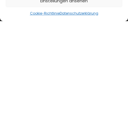
Einstellungen ansehen
diehaccpapp.de
Cookie-Richtlinie
Datenschutzerklärung
diefleischerapp.de
diebestellapp.de
promedia-thekentv.de
Shop
Mediadaten
Newsletter Anmeldung
Registrierung für Abokunden
Kontakt