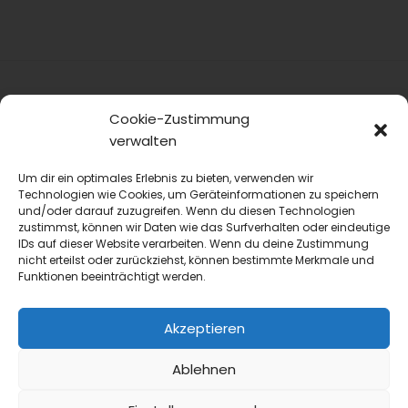
Cookie-Zustimmung
verwalten
Um dir ein optimales Erlebnis zu bieten, verwenden wir
Technologien wie Cookies, um Geräteinformationen zu speichern
und/oder darauf zuzugreifen. Wenn du diesen Technologien
blmedien.de
zustimmst, können wir Daten wie das Surfverhalten oder eindeutige
IDs auf dieser Website verarbeiten. Wenn du deine Zustimmung
blgastro.de
nicht erteilst oder zurückziehst, können bestimmte Merkmale und
Funktionen beeinträchtigt werden.
moproweb.de
Akzeptieren
kaeseweb.de
Ablehnen
fleischnet.de