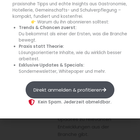
praxisnahe Tipps und echte Insights aus Gastronomie,
Haus-Markt – von
Hotellerie, Gemeinschafts- und Schulverpflegung –
Gastronomie und Hotellerie
kompakt, fundiert und kostenfrei.
über
Warum du ihn abonnieren solltest:
Trends & Chancen zuerst:
Gemeinschaftsgastronomie
Du bekommst als einer der Ersten, was die Branche
bis hin zu Catering und
bewegt.
Schulverpflegung –
Praxis statt Theorie:
kompakt, praxisnah und auf
Lösungsorientierte Inhalte, wie du wirklich besser
den Punkt. Hinter den
arbeitest.
Exklusive Updates & Specials:
Meldungen steht eine
Sondernewsletter, Whitepaper und mehr.
erfahrene Fachredaktion mit
fundierter Branchenkenntnis,
welche täglich relevante
Direkt anmelden & profitieren
Informationen für
Kein Spam. Jederzeit abmeldbar.
Entscheider recherchiert
und fundierte, kompakte
Updates zu relevanten
Entwicklungen aus der
Branche gibt.