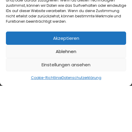
und/oder darauf zuzugreifen. Wenn du diesen Technologien
zustimmst, können wir Daten wie das Surfverhalten oder eindeutige
der Küchenleitung zu seiner VKK
IDs auf dieser Website verarbeiten. Wenn du deine Zustimmung
Herbstakademie 2026 am 14. und 15....
nicht erteilst oder zurückziehst, können bestimmte Merkmale und
Funktionen beeinträchtigt werden.
Akzeptieren
Ablehnen
Einstellungen ansehen
Cookie-Richtlinie
Datenschutzerklärung