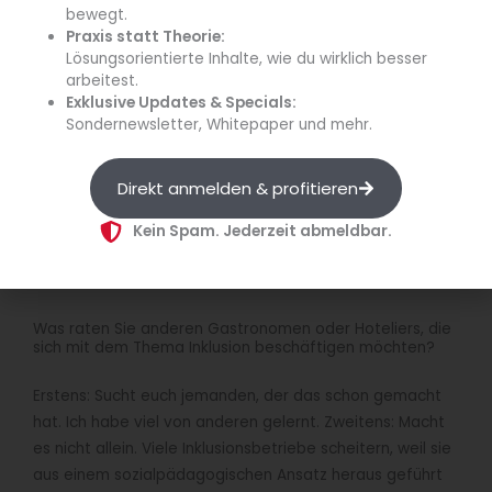
Menschlichkeit in den Vordergrund stellen – nicht
bewegt.
Perfektion.
Praxis statt Theorie:
Lösungsorientierte Inhalte, wie du wirklich besser
arbeitest.
Wie gehen Sie mit unterschiedlichen Beeinträchtigungen
um – gibt es da Grenzen?
Exklusive Updates & Specials:
Wir führen ein wirtschaftliches Unternehmen, das
Sondernewsletter, Whitepaper und mehr.
funktionieren muss. Klar, wir können nicht alle Arten von
Einschränkungen abbilden – blinde Menschen etwa
Direkt anmelden & profitieren
können wir aktuell nicht beschäftigen. Aber das heißt
nicht, dass das grundsätzlich nicht geht. Es braucht
Kein Spam. Jederzeit abmeldbar.
einfach passende Geschäftsmodelle. Wichtig ist: Wir
sehen den Menschen, nicht die Diagnose.
Was raten Sie anderen Gastronomen oder Hoteliers, die
sich mit dem Thema Inklusion beschäftigen möchten?
Erstens: Sucht euch jemanden, der das schon gemacht
hat. Ich habe viel von anderen gelernt. Zweitens: Macht
es nicht allein. Viele Inklusionsbetriebe scheitern, weil sie
aus einem sozialpädagogischen Ansatz heraus geführt