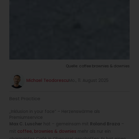
Quelle: coffee brownies & downies
Michael Teodorescu
Mo., 11. August 2025
Best Practice
„Inklusion in your face” – Herzenswärme als
Premiumservice
Max C. Luscher
hat – gemeinsam mit
Roland Braza
–
mit
coffee, brownies & downies
mehr als nur ein
charmantes Café in Oberursel geschaffen. Er hat einen