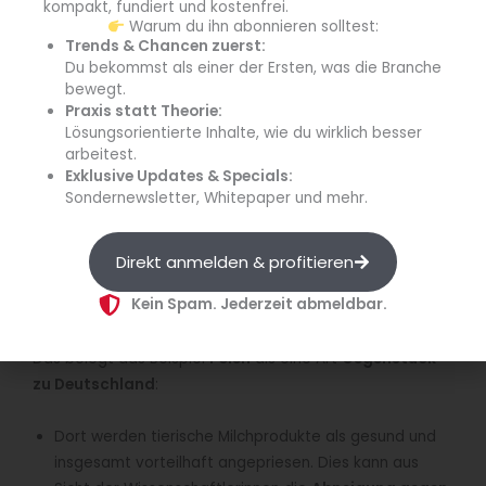
kompakt, fundiert und kostenfrei.
Warum du ihn abonnieren solltest:
Trends & Chancen zuerst:
Du bekommst als einer der Ersten, was die Branche
bewegt.
Pflanzliche Alternativen zu Molkerei-Produkten müssen
Praxis statt Theorie:
Lösungsorientierte Inhalte, wie du wirklich besser
das Original nicht kopieren – sie sollten aber neben
arbeitest.
gutem Geschmack auch angenehmes Mundgefühl und
Exklusive Updates & Specials:
eine variationsreiche Produktpalette besitzen, so ein
Sondernewsletter, Whitepaper und mehr.
Ergebnis einer aktuellen Akzeptanz-Studie der
Universität Hohenheim. (Quelle: Universität
Direkt anmelden & profitieren
Hohenheim/Max Kovalenko)
Kein Spam. Jederzeit abmeldbar.
Ernährungsgewohnheiten in der Kultur der verschiedenen
Länder verwurzelt
Das belegt das Beispiel
Polen
als eine Art
Gegenstück
zu Deutschland
:
Dort werden tierische Milchprodukte als gesund und
insgesamt vorteilhaft angepriesen. Dies kann aus