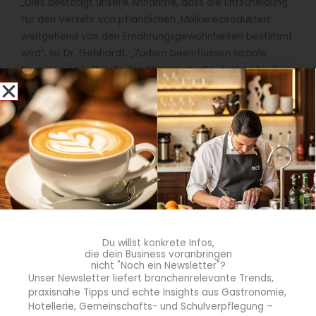
„Dies bestätigt unsere Annahme, dass die Entscheidung
für den Verzehr von pflanzlichen ‚Molkereiprodukten‘
weitgehend von den Ernährungsgewohnheiten bestimmt
wird“, so Dr. Gebhardt. „Zudem beeinflussen soziale
Normen und kulturelle Traditionen die Deutschen hierbei
weniger stark als die Menschen in den anderen Ländern.“
Du willst konkrete Infos,
die dein Business voranbringen
nicht "Noch ein Newsletter"?
Unser Newsletter liefert branchenrelevante Trends,
praxisnahe Tipps und echte Insights aus Gastronomie,
Hotellerie, Gemeinschafts- und Schulverpflegung –