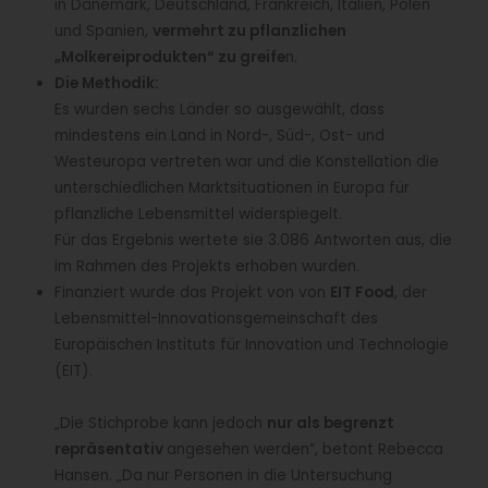
in Dänemark, Deutschland, Frankreich, Italien, Polen
und Spanien,
vermehrt zu pflanzlichen
„Molkereiprodukten“ zu greife
n.
Die Methodik:
Es wurden sechs Länder so ausgewählt, dass
mindestens ein Land in Nord-, Süd-, Ost- und
Westeuropa vertreten war und die Konstellation die
unterschiedlichen Marktsituationen in Europa für
pflanzliche Lebensmittel widerspiegelt.
Für das Ergebnis wertete sie 3.086 Antworten aus, die
im Rahmen des Projekts erhoben wurden.
Finanziert wurde das Projekt von von
EIT Food
, der
Lebensmittel-Innovationsgemeinschaft des
Europäischen Instituts für Innovation und Technologie
(EIT).
„Die Stichprobe kann jedoch
nur als begrenzt
repräsentativ
angesehen werden“, betont Rebecca
Hansen. „Da nur Personen in die Untersuchung