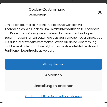
mutmaßt über deren weitere Entwicklung....
Cookie-Zustimmung
verwalten
Um dir ein optimales Erlebnis zu bieten, verwenden wir
Technologien wie Cookies, um Geräteinformationen zu speichern
und/oder darauf zuzugreifen. Wenn du diesen Technologien
zustimmst, können wir Daten wie das Surfverhalten oder eindeutige
IDs auf dieser Website verarbeiten. Wenn du deine Zustimmung
nicht erteilst oder zurückziehst, können bestimmte Merkmale und
Funktionen beeinträchtigt werden.
Akzeptieren
GVMANAGER
Fachtagung
Ablehnen
VKK Herbstakademie 2026: Praxisnahe Workshops
und kollegialer Austausch
Einstellungen ansehen
Mit einem modular kombinierbaren,
praxisbezogenen Programm lädt der Verband
Cookie-Richtlinie
Datenschutzerklärung
der Küchenleitung zu seiner VKK
Herbstakademie 2026 am 14. und 15....