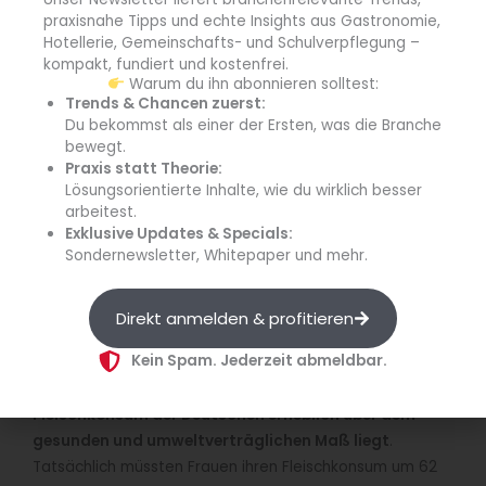
Fleisch – 43 Gramm pro Tag
praxisnahe Tipps und echte Insights aus Gastronomie,
Fisch und Meeresfrüchte – 28 Gramm pro Tag
Hotellerie, Gemeinschafts- und Schulverpflegung –
kompakt, fundiert und kostenfrei.
Dem gegenüber steht die
Nationale Verzehrsstudie II
. Sie
Warum du ihn abonnieren solltest:
Trends & Chancen zuerst:
hält fest, wie viel tierische Produkte die Deutschen
Du bekommst als einer der Ersten, was die Branche
tatsächlich am Tag essen:
bewegt.
Praxis statt Theorie:
Milchprodukte – 244 Gramm (Frauen) und 265
Lösungsorientierte Inhalte, wie du wirklich besser
Gramm (Männer)
arbeitest.
Exklusive Updates & Specials:
Eier – 17 Gramm (Frauen) und 21 Gramm (Männer)
Sondernewsletter, Whitepaper und mehr.
Fleisch – 83 Gramm (Frauen) und 160 Gramm
(Männer)
Fisch und Krustentiere – 23 Gramm (Frauen) und 29
Direkt anmelden & profitieren
Gramm (Männer)
Kein Spam. Jederzeit abmeldbar.
Die Verzehrsstudie zeigt, dass vor allem der
Fleischkonsum der Deutschen erheblich über dem
gesunden und umweltverträglichen Maß liegt
.
Tatsächlich müssten Frauen ihren Fleischkonsum um 62