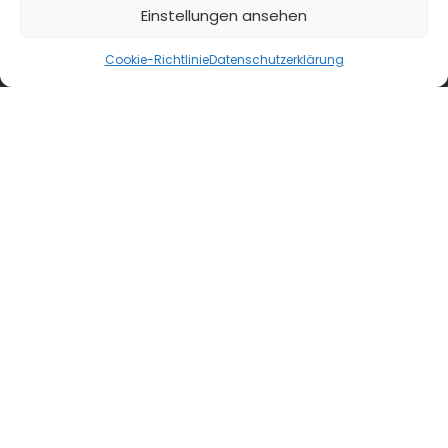
Einstellungen ansehen
blmedien.de
Cookie-Richtlinie
Datenschutzerklärung
blgastro.de
moproweb.de
kaeseweb.de
fleischnet.de
diehaccpapp.de
diefleischerapp.de
diebestellapp.de
promedia-thekentv.de