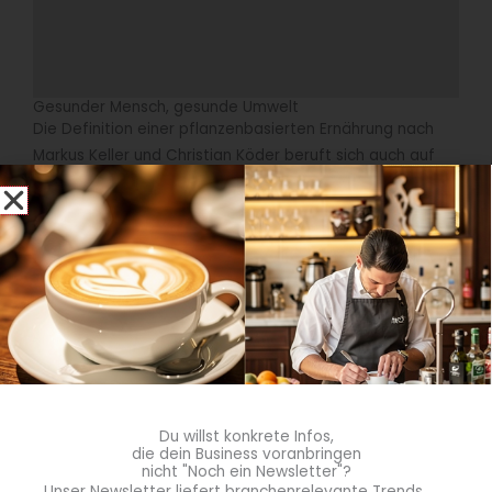
Gesunder Mensch, gesunde Umwelt
Die Definition einer pflanzenbasierten Ernährung nach
Markus Keller und Christian Köder beruft sich auch auf
die Empfehlungen der
EAT-Lancet-Kommission
. Sie hat
die
Planetary Health Diet
zusammengestellt. Das ist
eine Ernährungsempfehlung, die
für den Menschen
gesund ist und dabei umweltverträglich.
Sie gibt an,
welche Mengen tierischer Produkte pro Tag gut für
Mensch und Natur wären. Angenommen wird ein
Energiebedarf von 2500 kcal pro Tag. Bei Frauen ist
dieser allerdings oft niedriger und liegt etwa bei 1900
kcal täglich.
Du willst konkrete Infos,
Milchprodukte – 250 Gramm pro Tag
die dein Business voranbringen
nicht "Noch ein Newsletter"?
Eier – 13 Gramm pro Tag
Unser Newsletter liefert branchenrelevante Trends,