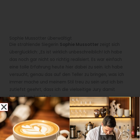
Sophie Mussotter überwältigt
Die strahlende Siegerin
Sophie Mussotter
zeigt sich
überglücklich: „Es ist wirklich unbeschreiblich! Ich habe
das noch gar nicht so richtig realisiert. Es war einfach
eine tolle Erfahrung heute hier dabei zu sein. Ich habe
versucht, genau das auf den Teller zu bringen, was ich
immer mache und meinem Stil treu zu sein und ich bin
zutiefst geehrt, dass ich die vielseitige Jury damit
begeistern konnte.“
Herausforderung beim Wettbewerb Patissier des Jahres
Ihre anspruchsvolle Herausforderung: innerhalb von fünf
Stunden
drei unterschiedliche Dessertkreationen und
Petit Fours
in vierfacher Ausführung für die Jury
vorbereiten. Im Anschluss an die Vorbereitungszeit