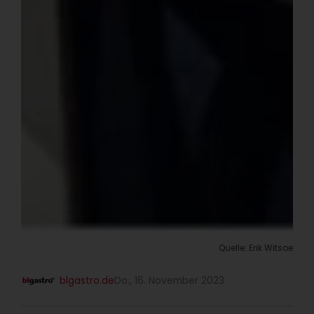
Quelle: Erik Witsoe
blgastro.de
Do., 16. November 2023