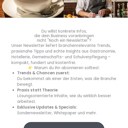
hatten die Finalisten jeweils 20 Minuten Zeit, um ihre
insgesamt zwölf Teller der achtköpfigen Jury zu
präsentieren.
Du willst konkrete Infos,
Die
Vorgaben für die Dessertkreationen
waren wie
die dein Business voranbringen
nicht "Noch ein Newsletter"?
folgt:
Unser Newsletter liefert branchenrelevante Trends,
praxisnahe Tipps und echte Insights aus Gastronomie,
Dessert: 5 Geschmackserlebnisse: cremig, gebacken,
Hotellerie, Gemeinschafts- und Schulverpflegung –
fruchtig, warm und Eis
kompakt, fundiert und kostenfrei.
Warum du ihn abonnieren solltest:
Pralinen / Petit Fours
Trends & Chancen zuerst:
Freestyle Dessert
Du bekommst als einer der Ersten, was die Branche
bewegt.
Die Wettbewerbskreationen der Patissière des Jahres
Praxis statt Theorie:
2023
Lösungsorientierte Inhalte, wie du wirklich besser
Free-Style Dessert:
Sellerie | Litschi | Sake | Reis
arbeitest.
5 Erlebnis-Dessert:
Kirschblüte | dunkle Schokolade |
Exklusive Updates & Specials:
Pflaumenwein | Buchweizen
Sondernewsletter, Whitepaper und mehr.
Praline:
Gurke | Passionsfrucht | Tonka | Karamell