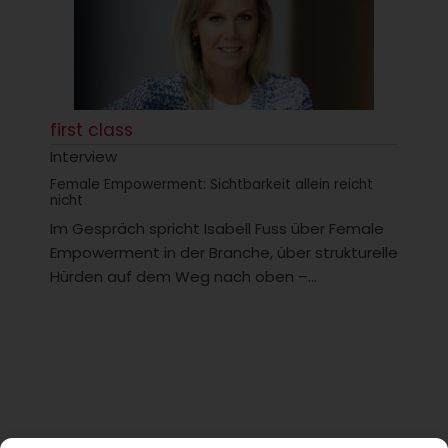
first class
Interview
Female Empowerment: Sichtbarkeit allein reicht
nicht
Im Gespräch spricht Isabell Fuss über Female
Empowerment in der Branche, über strukturelle
Hürden auf dem Weg nach oben –...