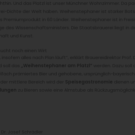
hthin. Und das Platzl ist unser Münchner Wohnzimmer. Da pass
ei-Dichte der Welt haben. Weihenstephaner ist starker Botsc
es Premiumprodukt in 60 Länder. Weihenstephaner ist in Freis
 des Wissenschaftsministers. Die Staatsbrauerei liegt in d
haft und Kunst.
ucht noch einen Wirt
 insofern alles nach Plan läuft“, erklärt Brauereidirektor Prof. D
 soll das
„Weihenstephaner am Platzl“
werden. Dazu soll 
lfach prämiertes Bier und gehobene, ursprünglich-bayerisch
der mittlere Bereich wird der
Speisegastronomie
dienen un
hlungen
zu Bieren sowie eine Almstube als Rückzugsmöglichk
 Dr. Josef Schrädler