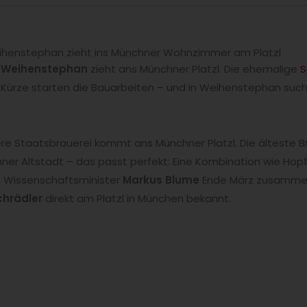
eihenstephan zieht ins Münchner Wohnzimmer am Platzl
i Weihenstephan
zieht ans Münchner Platzl. Die ehemalige
S
 Kürze starten die Bauarbeiten – und in Weihenstephan s
 Staatsbrauerei kommt ans Münchner Platzl. Die älteste Bra
er Altstadt – das passt perfekt: Eine Kombination wie Hop
ns Wissenschaftsminister
Markus Blume
Ende März zusammen
Schrädler
direkt am Platzl in München bekannt.