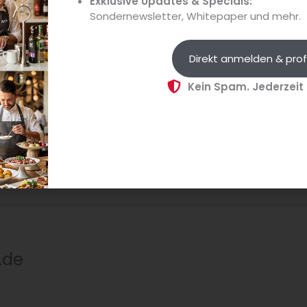
Exklusive Updates & Specials:
mmeliers gesucht
. Vorab finden weltweit in vielen Ländern 
Sondernewsletter, Whitepaper und mehr.
n statt. Zum
Finale der Weltmeisterschaft am 13./14. Sep
nchen
reisen Teams aus der ganzen Welt an. Mehr dazu les
Direkt anmelden & prof
Stelle
.
Kein Spam. Jederzeit
.de