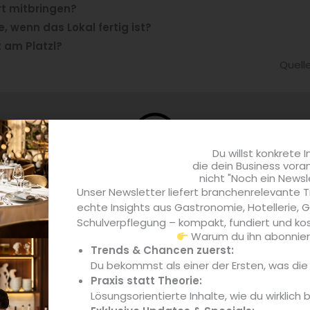
rt mitbringen?
te, wenn das Lokal fertig ist?
 am Platzl?
Quell
Du willst konkrete I
die dein Business vora
nicht "Noch ein Newsl
Unser Newsletter liefert branchenrelevante T
echte Insights aus Gastronomie, Hotellerie,
Nationalmannschaft de
Schulverpflegung – kompakt, fundiert und kos
Warum du ihn abonniere
liers trainiert für den 5
Trends & Chancen zuerst:
Du bekommst als einer der Ersten, was di
Praxis statt Theorie:
Lösungsorientierte Inhalte, wie du wirklich 
 achten Mal in einem
internationalen Wettbewerb der We