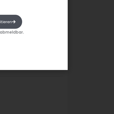
nationale
tember 2025 in
en Sie
an dieser
itieren
 abmeldbar.