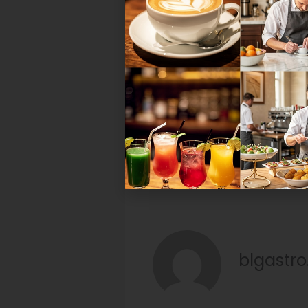
Bierso
Meisterschafte
der Messe Mü
blgastro