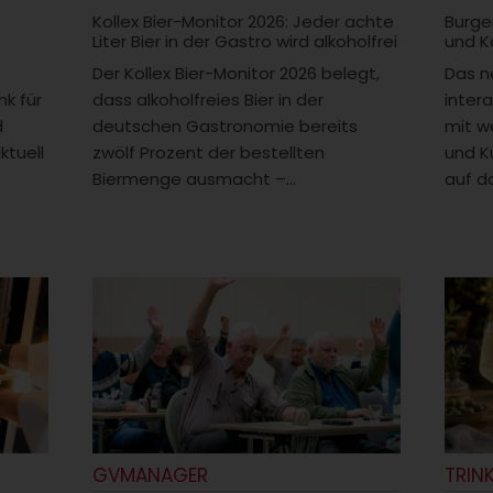
Kollex Bier-Monitor 2026: Jeder achte
Burge
Liter Bier in der Gastro wird alkoholfrei
und K
Der Kollex Bier-Monitor 2026 belegt,
Das n
k für
dass alkoholfreies Bier in der
intera
d
deutschen Gastronomie bereits
mit w
ktuell
zwölf Prozent der bestellten
und K
Biermenge ausmacht –...
auf da
GVMANAGER
TRIN