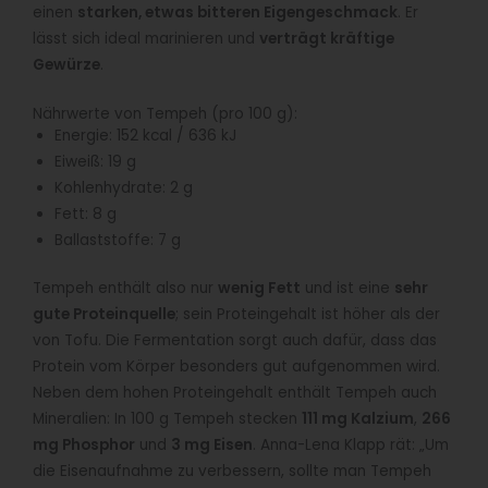
einen
starken, etwas bitteren Eigengeschmack
. Er
lässt sich ideal marinieren und
verträgt kräftige
Gewürze
.
Nährwerte von Tempeh (pro 100 g):
Energie: 152 kcal / 636 kJ
Eiweiß: 19 g
Kohlenhydrate: 2 g
Fett: 8 g
Ballaststoffe: 7 g
Tempeh enthält also nur
wenig Fett
und ist eine
sehr
gute Proteinquelle
; sein Proteingehalt ist höher als der
von Tofu. Die Fermentation sorgt auch dafür, dass das
Protein vom Körper besonders gut aufgenommen wird.
Neben dem hohen Proteingehalt enthält Tempeh auch
Mineralien: In 100 g Tempeh stecken
111 mg Kalzium
,
266
mg Phosphor
und
3 mg Eisen
. Anna-Lena Klapp rät: „Um
die Eisenaufnahme zu verbessern, sollte man Tempeh