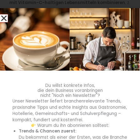
mit Vitamin-C-haltigen Lebensmitteln kombinieren
, z.
B. Paprika oder Orangensaft.“
Wie kann man Tempeh verarbeiten?
Herzhaft:
Tempeh eignet sich besonders gut zum
Anbraten, Rösten und Grillen
. Außerdem schmeckt das
Sojaprodukt
kalt aufgeschnitten auf dem Brot
. Dafür
den Tempeh in dünne Scheiben schneiden und als
Du willst konkrete Infos,
vegane Aufschnitt-Alternative am Buffet servieren. Auch
die dein Business voranbringen
nicht "Noch ein Newsletter"?
als
Salat-Topping
oder als
Einlage in der Suppe
kann
Unser Newsletter liefert branchenrelevante Trends,
man Tempeh reichen. In asiatische Gerichte passt
praxisnahe Tipps und echte Insights aus Gastronomie,
Tempeh als
Proteinkomponente
sehr gut.
Hotellerie, Gemeinschafts- und Schulverpflegung –
kompakt, fundiert und kostenfrei.
Warum du ihn abonnieren solltest:
Trends & Chancen zuerst:
Du bekommst als einer der Ersten, was die Branche