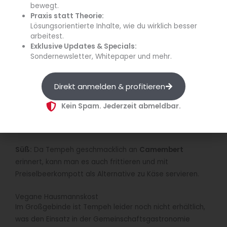
bewegt.
Praxis statt Theorie:
Lösungsorientierte Inhalte, wie du wirklich besser
arbeitest.
Exklusive Updates & Specials:
Sondernewsletter, Whitepaper und mehr.
Direkt anmelden & profitieren
Kein Spam. Jederzeit abmeldbar.
Tempeh als Salat-Topping (Quelle: Supreeya
Chantalao/Colourbox.de)
Süß:
Da Tempeh geschmacklich an
Camembert
erinnert, kann man es auch frittieren und mit
Preiselbeerkompott als Alternative zu Käse servieren.
Vegane Hausmannskost
Im Großgebinde ist Tempeh leider noch nicht erhältlich,
was den Einsatz in der Gemeinschaftsgastronomie