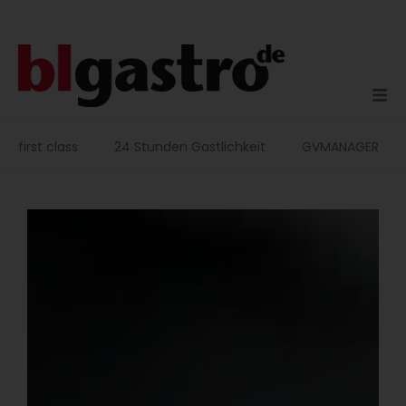
Zum
Inhalt
springen
first class
24 Stunden Gastlichkeit
GVMANAGER