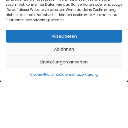
zustimmst, können wir Daten wie das Surfverhalten oder eindeutige
IDs auf dieser Website verarbeiten. Wenn du deine Zustimmung
nicht erteilst oder zurückziehst, können bestimmte Merkmale und
Funktionen beeinträchtigt werden.
Akzeptieren
Ablehnen
blmedien.de
Einstellungen ansehen
blgastro.de
Cookie-Richtlinie
Datenschutzerklärung
moproweb.de
kaeseweb.de
fleischnet.de
diehaccpapp.de