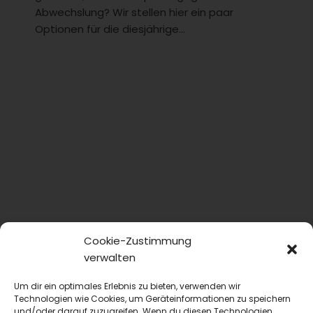
Abwechslung? Wir stellen hier ein paar
Optionen für die diesjährige...
Cookie-Zustimmung
verwalten
Um dir ein optimales Erlebnis zu bieten, verwenden wir
Technologien wie Cookies, um Geräteinformationen zu speichern
und/oder darauf zuzugreifen. Wenn du diesen Technologien