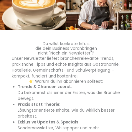
Die Jury des WeltverbEsserer-Wettbewerbs 2024
Serena Carloni, Branding Cuisine
Jörn Gutowski, TRY FOODS / Zeevi
Boris Lauser, Rohkost Koch und kulinarischer Berater
Marketa Schellenberg, Transgourmet / VKD e.V.
Anna Schubert, Haferkater
Du willst konkrete Infos,
die dein Business voranbringen
Marcus Seidl, S&F-Gruppe
nicht "Noch ein Newsletter"?
Balázs Tarsoly, Branding Cuisine
Unser Newsletter liefert branchenrelevante Trends,
praxisnahe Tipps und echte Insights aus Gastronomie,
Quelle: Branding Cuisine
Hotellerie, Gemeinschafts- und Schulverpflegung –
kompakt, fundiert und kostenfrei.
Warum du ihn abonnieren solltest:
Trends & Chancen zuerst:
Du bekommst als einer der Ersten, was die Branche
bewegt.
Praxis statt Theorie:
Lösungsorientierte Inhalte, wie du wirklich besser
blgastro.de
arbeitest.
Exklusive Updates & Specials:
Die Redaktion von
Sondernewsletter, Whitepaper und mehr.
blgastro.de berichtet über