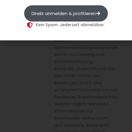
aktuelle Entwicklungen,
Trends und Themen aus
Direkt anmelden & profitieren
dem gesamten Außer-
Kein Spam. Jederzeit abmeldbar.
Haus-Markt – von
Gastronomie und Hotellerie
über
Gemeinschaftsgastronomie
bis hin zu Catering und
Schulverpflegung –
kompakt, praxisnah und auf
den Punkt. Hinter den
Meldungen steht eine
erfahrene Fachredaktion mit
fundierter Branchenkenntnis,
welche täglich relevante
Informationen für
Entscheider recherchiert
und fundierte, kompakte