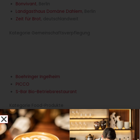
Bonvivant
, Berlin
Landgasthaus Domäne Dahlem
, Berlin
Zeit für Brot
, deutschlandweit
Kategorie Gemeinschaftsverpflegung
Boehringer Ingelheim
PICCO
S-Bar Bio-Betriebsrestaurant
Kategorie Food-Produkte
Amanase Pralinen
Bunte Burger
Djoon Dattelschokolade