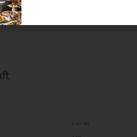
In ein
Tools für Köche vor: In Teil 1 geht...
ausgew
Kontakt