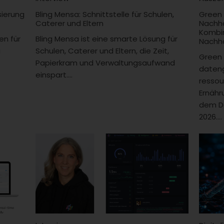
sierung
Bling Mensa: Schnittstelle für Schulen,
Green
Caterer und Eltern
Nachha
Kombin
en für
Bling Mensa ist eine smarte Lösung für
Nachha
u
Schulen, Caterer und Eltern, die Zeit,
Green 
Papierkram und Verwaltungsaufwand
daten
einspart....
resso
Ernähr
dem De
2026....