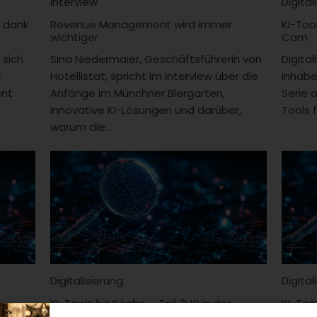
Interview
Digital
 dank
Revenue Management wird immer
KI-Too
wichtiger
Cam
 sich
Sina Niedermaier, Geschäftsführerin von
Digita
k
Hotellistat, spricht im Interview über die
Inhabe
ent
Anfänge im Münchner Biergarten,
Serie 
innovative KI-Lösungen und darüber,
Tools f
warum die...
Digitalisierung
Digital
KI-Tools für Köche – Teil 3: KI in der
KI-Too
Warenwirtschaft
im Blic