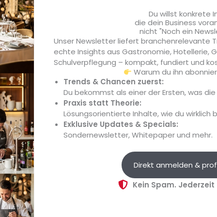
Du willst konkrete I
sel,
Digitalisierungsexperte Markus Wessel,
Digita
die dein Business vora
einer
Inhaber von Küchenherde, stellt in einer
Inhabe
nicht "Noch ein Newsl
 KI-
Serie ausgewählte, praxiserprobte KI-
Serie 
Unser Newsletter liefert branchenrelevante T
Tools für Köche vor: In Teil 3 geht...
Tools f
echte Insights aus Gastronomie, Hotellerie,
Schulverpflegung – kompakt, fundiert und kos
Warum du ihn abonniere
Trends & Chancen zuerst:
Du bekommst als einer der Ersten, was di
Praxis statt Theorie:
Lösungsorientierte Inhalte, wie du wirklich 
Exklusive Updates & Specials:
Sondernewsletter, Whitepaper und mehr.
Digitalisierung
Künstli
Direkt anmelden & prof
kreis
KI-Tools für Köche – Teil 1: interaktive
Künstl
5
Schulungen
Markus
Kein Spam. Jederzeit
Lupe
gebers
Digitalisierungsexperte Markus Wessel,
Künstli
 die
Inhaber von Küchenherde, stellt in einer
Arbeit
des
Serie ausgewählte, praxiserprobte KI-