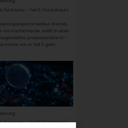
isierung
ls für Köche – Teil 5: Food Waste
lisierungsexperte Markus Wessel,
r von Küchenherde, stellt in einer
ausgewählte, praxiserprobte KI-
ür Köche vor: In Teil 5 geht...
isierung
ls für Köche – Teil 2: Food Waste
k