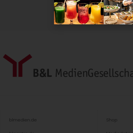
Arbeitskreises der Krankenhaus-
Küchenleiter 2025....
blmedien.de
Shop