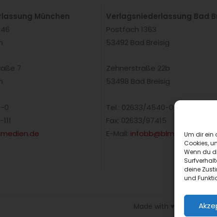
rlassung München
Verlagsniederlassung Bad Br
 46
Postfach 1363
n
53492 Bad Breisig
raße 7
Zehnerstraße 22b
n
53498 Bad Breisig
0-0
Tel.: 02633/4540-0
-111
Fax: 02633/97415
medien.de
E-Mail:
infobb@blmedien.de
Um dir ein 
Cookies, u
Wenn du di
Surfverhalt
deine Zust
und Funkti
Akze
Made with ♥ by HLT Gmb