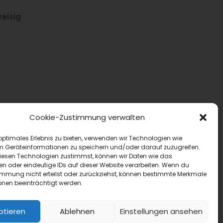
eisig
Cookie-Zustimmung verwalten
optimales Erlebnis zu bieten, verwenden wir Technologien wie
m Geräteinformationen zu speichern und/oder darauf zuzugreifen.
esen Technologien zustimmst, können wir Daten wie das
en oder eindeutige IDs auf dieser Website verarbeiten. Wenn du
immung nicht erteilst oder zurückziehst, können bestimmte Merkmale
onen beeinträchtigt werden.
ptieren
Ablehnen
Einstellungen ansehen
H & Co. KG