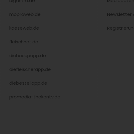
blgastro.de
Mediadate
moproweb.de
Newsletter
kaeseweb.de
Registrieru
fleischnet.de
diehaccpapp.de
diefleischerapp.de
diebestellapp.de
promedia-thekentv.de