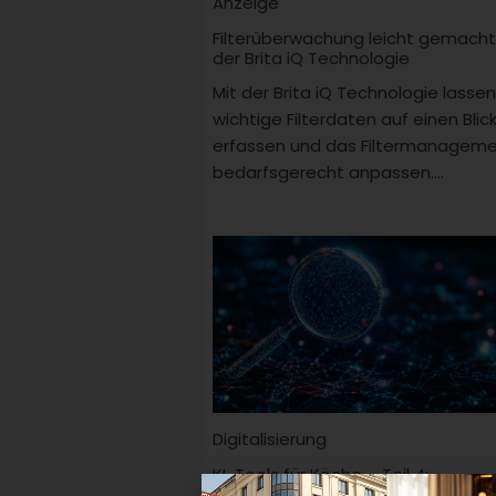
Anzeige
Filterüberwachung leicht gemacht
der Brita iQ Technologie
Mit der Brita iQ Technologie lassen
wichtige Filterdaten auf einen Blic
erfassen und das Filtermanagem
bedarfsgerecht anpassen....
Digitalisierung
KI-Tools für Köche – Teil 4:
Kommunikation via Chatbot