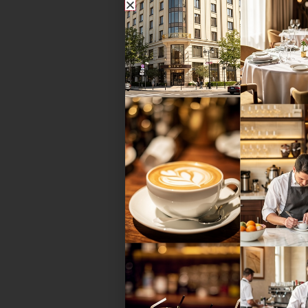
Digitalisierungsexperte Markus Wes
Inhaber von Küchenherde, stellt in 
Serie ausgewählte, praxiserprobte
Tools für Köche vor: In Teil 4 geht...
Tagung
Von Bio bis KI: Insights vom Arbeits
der Krankenhaus-Küchenleiter 202
Die regionale Bio-Küche des Gast
versus die Potenziale von KI waren
Kernthemen der Frühjahrstagung 